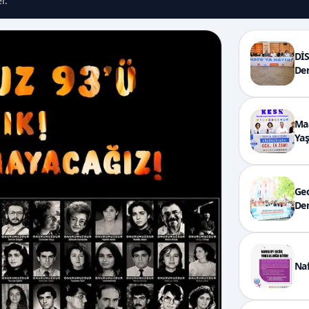
r.
Dİ
Dem
Maa
Ya
Gec
Der
Naf