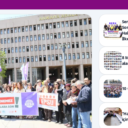
Sen
Son
Hak
İlk
8 M
ala
10 
“Ha
içi