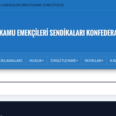
U EMEKÇİLERİ ÖRGÜTLENME SÜRECİ
TÜZÜK
ÇIKLAMALARI
HUKUK
ÖRGÜTLENME
YAYINLAR
KA
▾
▾
▾
İL EK ZAM İstiyoruz!