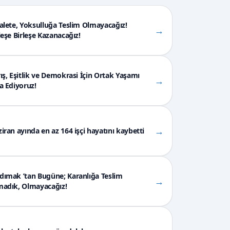
alete, Yoksulluğa Teslim Olmayacağız!
→
leşe Birleşe Kazanacağız!
ış, Eşitlik ve Demokrasi İçin Ortak Yaşamı
→
a Ediyoruz!
→
iran ayında en az 164 işçi hayatını kaybetti
ımak ’tan Bugüne; Karanlığa Teslim
→
madık, Olmayacağız!