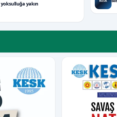
Bas
KESK
 yoksulluğa yakın