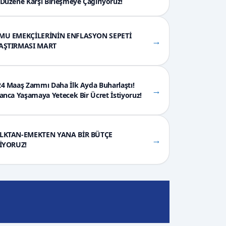
Düzene Karşı Birleşmeye Çağırıyoruz!
MU EMEKÇİLERİNİN ENFLASYON SEPETİ
→
AŞTIRMASI MART
4 Maaş Zammı Daha İlk Ayda Buharlaştı!
→
anca Yaşamaya Yetecek Bir Ücret İstiyoruz!
LKTAN-EMEKTEN YANA BİR BÜTÇE
→
TİYORUZ!