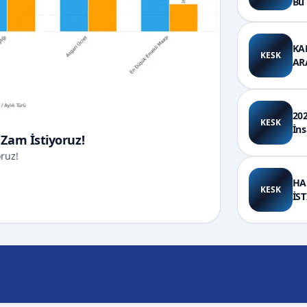
Bu 
KA
KESK
AR
202
KESK
İns
 Zam İstiyoruz!
oruz!
HA
KESK
İS