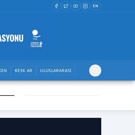
EN
DIN
KESK AR
ULUSLARARASI
›
BES
Büro Emekçileri Sendikası
BTS
Birleşik Taşımacılık Çalışanları
Sendikası