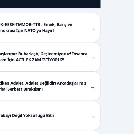
Eğitim-Sen
Eğitim Emekçileri Sendikası
SK–KESK-TMMOB–TTB : Emek, Barış ve
→
ESM
okrasi İçin NATO’ya Hayır!
Enerji Sanayi ve Maden Kamu
Emekçileri Sendikası
Haber-Sen
şlarımız Buharlaştı, Geçinemiyoruz! İnsanca
→
Basın Yayın İletişim ve Posta
şam İçin ACİL EK ZAM İSTİYORUZ!
Emekçileri Sendikası
Kültür Sanat Sen
Kültür ve Sanat Emekçileri
iken Adalet, Adalet Değildir! Arkadaşlarımız
Sendikası
→
hal Serbest Bırakılsın!
SES
Sağlık ve Sosyal Hizmet Emekçileri
Sendikası
→
akayı Değil Yoksulluğu Bitir!
Tarım Orkam-Sen
Tarım, Orman Çevre ve Hayvancılık
Hizmet Kolu Kamu Emekçileri
Sendikası