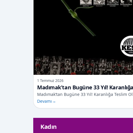
1 Temmuz 2026
Madımak’tan Bugüne 33 Yıl! Karanlığa
Madımak’tan Bugüne 33 Yıl! Karanlığa Teslim O
Devamı
→
Kadın