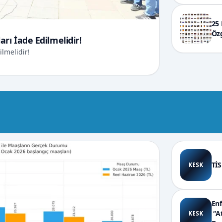
25 
Özg
rı İade Edilmelidir!
ilmelidir!
TİS
KESK
Enf
“At
KESK