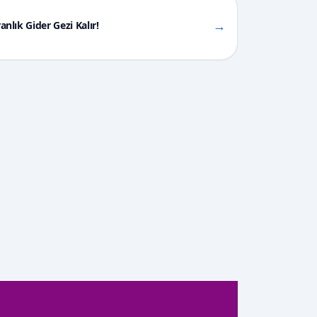
Tüm Bel Sen
→
anlık Gider Gezi Kalır!
Tüm Belediye ve Yerel Yönetim
Hizmetleri Emekçileri Sendikası
YAPIYOLSEN
Yol, Yapı, Altyapı, Tapu ve Kadastro
Emekçileri Sendikası