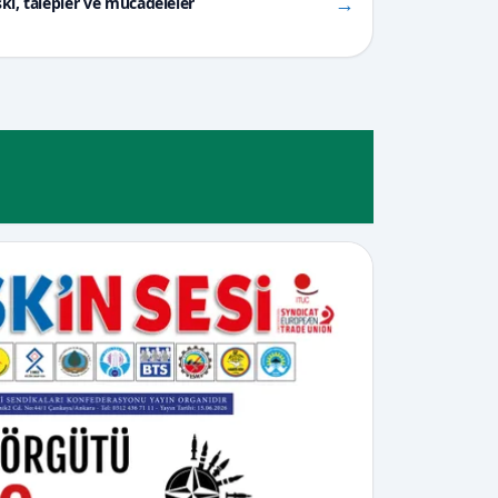
→
kı, talepler ve mücadeleler