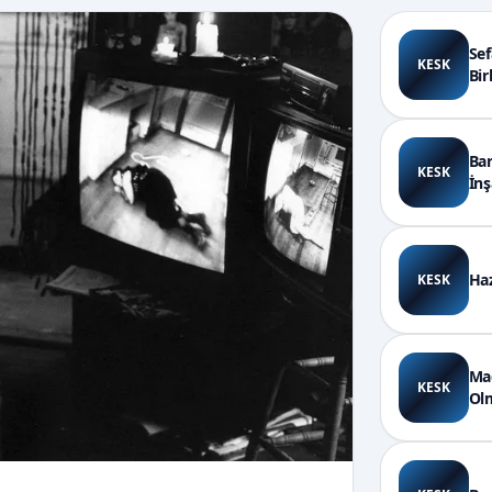
Sef
KESK
Bir
Bar
KESK
İnş
Haz
KESK
Mad
KESK
Ol