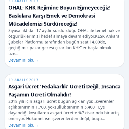
30 ARALIK 2017
OHAL- KHK Rejimine Boyun Eğmeyeceğiz!
Baskılara Karşı Emek ve Demokrasi
Mücadelemizi Sürdüreceğiz!
Siyasal iktidar 17 aydır sürdürdüğü OHAL ile temel hak ve
özgürlüklerimizi hedef almaya devam ediyor.KESK Ankara
Şubeler Platformu tarafından bugün saat 14.00’de,
geçtiğimiz pazar gecesi çıkarılan KHK’ler başta olmak
üze…
Devamını oku
→
29 ARALIK 2017
Asgari Ücret 'Fedakarlık' Ücreti Değil, İnsanca
Yaşamın Ücreti Olmalıdır!
2018 yılı için asgari ücret bugün açıklanıyor. İşverenler,
açlık sınırının 1.700, yoksulluk sınırının 5.400 TL’ye
dayandığı koşullarda asgari ücrette %7 civarında bir artış
öneriyor. Hükümet ise işverenlerden değil, bugü…
Devamını oku
→