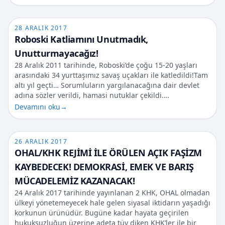
28 ARALIK 2017
Roboski Katliamını Unutmadık,
Unutturmayacağız!
28 Aralık 2011 tarihinde, Roboski’de çoğu 15-20 yaşları
arasındaki 34 yurttaşımız savaş uçakları ile katledildi!Tam
altı yıl geçti… Sorumluların yargılanacağına dair devlet
adına sözler verildi, hamasi nutuklar çekildi.…
Devamını oku
→
26 ARALIK 2017
OHAL/KHK REJİMİ İLE ÖRÜLEN AÇIK FAŞİZM
KAYBEDECEK! DEMOKRASİ, EMEK VE BARIŞ
MÜCADELEMİZ KAZANACAK!
24 Aralık 2017 tarihinde yayınlanan 2 KHK, OHAL olmadan
ülkeyi yönetemeyecek hale gelen siyasal iktidarın yaşadığı
korkunun ürünüdür. Bugüne kadar hayata geçirilen
hukuksuzluğun üzerine adeta tüy diken KHK’ler ile bir