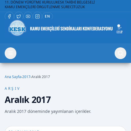
11. DÖNEM YÜRÜTME KURULU
KESK TARİHİ BELGESELİ
KAMU EMEKÇİLERİ ÖRGÜTLENME SÜRECİ
TÜZÜK
EN
Ana Sayfa
›
2017
›
Aralık 2017
ARŞIV
Aralık 2017
Aralık 2017 döneminde yayımlanan içerikler.