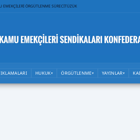
U EMEKÇİLERİ ÖRGÜTLENME SÜRECİ
TÜZÜK
ÇIKLAMALARI
HUKUK
ÖRGÜTLENME
YAYINLAR
KA
▾
▾
▾