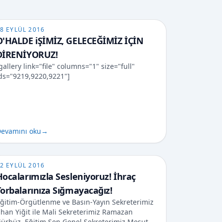
8 EYLÜL 2016
O'HALDE iŞİMİZ, GELECEĞİMİZ İÇİN
DİRENİYORUZ!
gallery link="file" columns="1" size="full"
ds="9219,9220,9221"]
evamını oku
→
2 EYLÜL 2016
Hocalarımızla Sesleniyoruz! İhraç
Torbalarınıza Sığmayacağız!
ğitim-Örgütlenme ve Basın-Yayın Sekreterimiz
lhan Yiğit ile Mali Sekreterimiz Ramazan
ürbüz, Eğitim Sen Genel Sekreterimiz Mesut