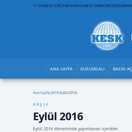
11. DÖNEM YÜRÜTME KURULU
KESK TARİHİ BELGESELİ
KAM
ANA SAYFA
KURUMSAL
BASIN A
▾
Ana Sayfa
›
2016
›
Eylül 2016
ARŞIV
Eylül 2016
Eylül 2016 döneminde yayımlanan içerikler.