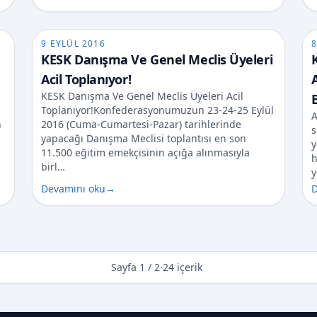
9 EYLÜL 2016
8
KESK Danışma Ve Genel Meclis Üyeleri
Acil Toplanıyor!
KESK Danışma Ve Genel Meclis Üyeleri Acil
Toplanıyor!Konfederasyonumuzun 23-24-25 Eylül
A
n
2016 (Cuma-Cumartesi-Pazar) tarihlerinde
s
yapacağı Danışma Meclisi toplantısı en son
y
11.500 eğitim emekçisinin açığa alınmasıyla
h
birl…
y
Devamını oku
→
D
Sayfa 1 / 2
·
24 içerik