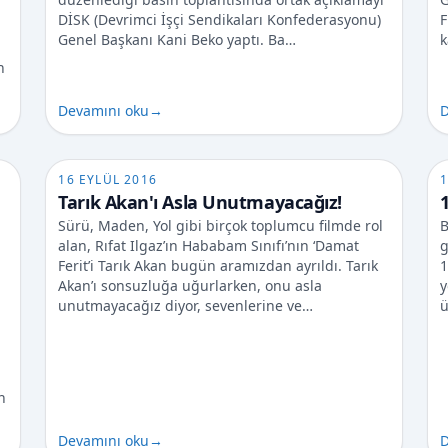
DİSK (Devrimci İşçi Sendikaları Konfederasyonu)
F
Genel Başkanı Kani Beko yaptı. Ba…
k
n
Devamını oku
→
D
16 EYLÜL 2016
1
Tarık Akan'ı Asla Unutmayacağız!
Sürü, Maden, Yol gibi birçok toplumcu filmde rol
B
alan, Rıfat Ilgaz’ın Hababam Sınıfı’nın ‘Damat
g
Ferit’i Tarık Akan bugün aramızdan ayrıldı. Tarık
1
Akan’ı sonsuzluğa uğurlarken, onu asla
y
unutmayacağız diyor, sevenlerine ve…
ü
n
Devamını oku
→
D