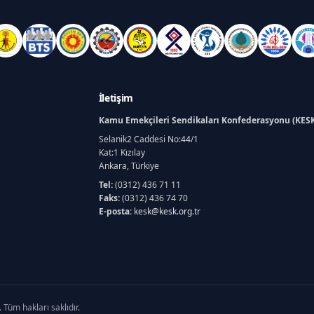
İletişim
Kamu Emekçileri Sendikaları Konfederasyonu (KES
Selanik2 Caddesi No:44/1
Kat:1 Kızılay
Ankara, Türkiye
Tel:
(0312) 436 71 11
Faks:
(0312) 436 74 70
E-posta:
kesk@kesk.org.tr
Tüm hakları saklıdır.