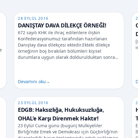
28 EYLÜL 2016
2
DANIŞTAY DAVA DİLEKÇE ÖRNEĞİ!
672 sayılı KHK ile ihraç edilenlere ilişkin
Konfederasyonumuz tarafından hazırlanan
[
Danıştay dava dilekçesi ektedir.Ekteki dilekçe
i
e
örneğinin boş bırakılan bölümleri kişisel
durumlara uygun olarak doldurulduktan sonra…
Devamını oku
→
D
23 EYLÜL 2016
2
EDGB: Haksızlığa, Hukuksuzluğa,
OHAL’e Karşı Direnmek Haktır!
23 Eylül Cuma günü (bugün) Mülkiyeliler
E
Birliği’nde Emek ve Demokrasi için Güçbirliği‘nin
İ
düzenlediği basın toplantısında ortak açıklamayı
G