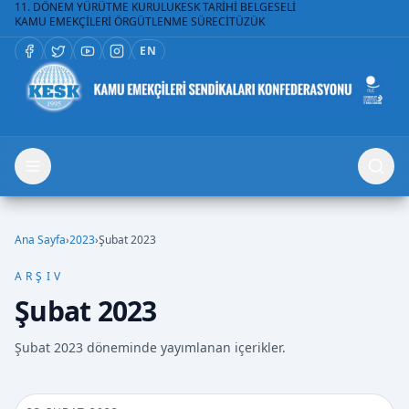
11. DÖNEM YÜRÜTME KURULU
KESK TARİHİ BELGESELİ
KAMU EMEKÇİLERİ ÖRGÜTLENME SÜRECİ
TÜZÜK
EN
Ana Sayfa
›
2023
›
Şubat 2023
ARŞIV
Şubat 2023
Şubat 2023 döneminde yayımlanan içerikler.