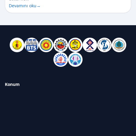
Devamını oku
→
Konum