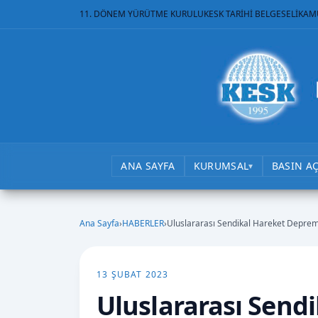
11. DÖNEM YÜRÜTME KURULU
KESK TARİHİ BELGESELİ
KAM
ANA SAYFA
KURUMSAL
BASIN A
▾
Ana Sayfa
›
HABERLER
›
Uluslararası Sendikal Hareket Depre
13 ŞUBAT 2023
Uluslararası Send