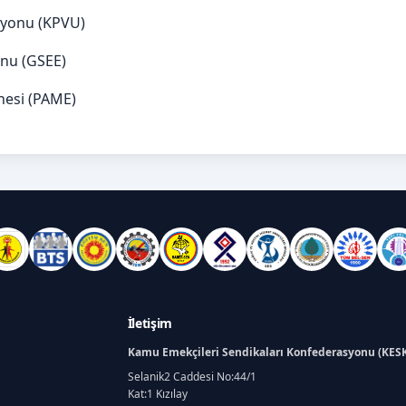
syonu (KPVU)
onu (GSEE)
hesi (PAME)
İletişim
Kamu Emekçileri Sendikaları Konfederasyonu (KES
Selanik2 Caddesi No:44/1
Kat:1 Kızılay