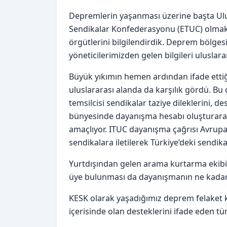
Depremlerin yaşanması üzerine başta Ulu
Sendikalar Konfederasyonu (ETUC) olmak 
örgütlerini bilgilendirdik. Deprem bölges
yöneticilerimizden gelen bilgileri uluslar
Büyük yıkımın hemen ardından ifade etti
uluslararası alanda da karşılık gördü. Bu 
temsilcisi sendikalar taziye dileklerini, 
bünyesinde dayanışma hesabı oluşturara
amaçlıyor. ITUC dayanışma çağrısı Avrup
sendikalara iletilerek Türkiye’deki sendik
Yurtdışından gelen arama kurtarma ekibi 
üye bulunması da dayanışmanın ne kadar
KESK olarak yaşadığımız deprem felaket ka
içerisinde olan desteklerini ifade eden t