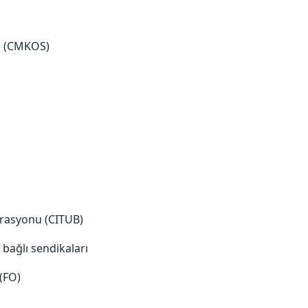
u (CMKOS)
erasyonu (CITUB)
bağlı sendikaları
(FO)