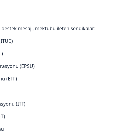
 destek mesajı, mektubu ileten sendikalar:
(ITUC)
C)
erasyonu (EPSU)
nu (ETF)
asyonu (ITF)
-T)
nu