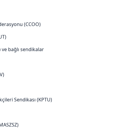
federasyonu (CCOO)
UT)
ve bağlı sendikalar
V)
çileri Sendikası (KPTU)
(MASZSZ)