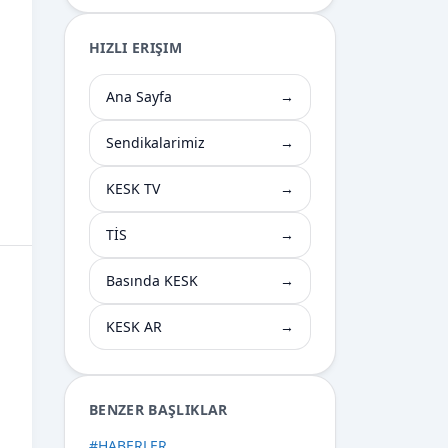
HIZLI ERIŞIM
Ana Sayfa
→
Sendikalarimiz
→
KESK TV
→
TİS
→
Basında KESK
→
KESK AR
→
BENZER BAŞLIKLAR
#
HABERLER