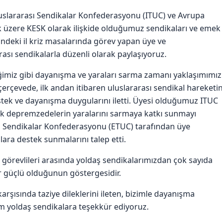
slararası Sendikalar Konfederasyonu (ITUC) ve Avrupa
üzere KESK olarak ilişkide olduğumuz sendikaları ve emek
indeki il kriz masalarında görev yapan üye ve
arası sendikalarla düzenli olarak paylaşıyoruz.
ğimiz gibi dayanışma ve yaraları sarma zamanı yaklaşımımız
çerçevede, ilk andan itibaren uluslararası sendikal hareketi
destek ve dayanışma duygularını iletti. Üyesi olduğumuz ITUC
k depremzedelerin yaralarını sarmaya katkı sunmayı
a Sendikalar Konfederasyonu (ETUC) tarafından üye
alara destek sunmalarını talep etti.
görevlileri arasında yoldaş sendikalarımızdan çok sayıda
 güçlü olduğunun göstergesidir.
rşısında taziye dileklerini ileten, bizimle dayanışma
üm yoldaş sendikalara teşekkür ediyoruz.