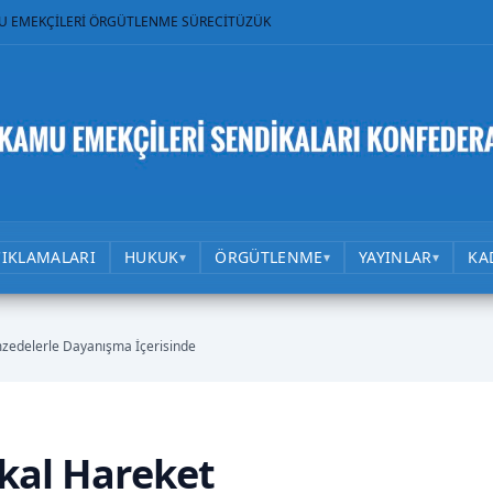
U EMEKÇİLERİ ÖRGÜTLENME SÜRECİ
TÜZÜK
ÇIKLAMALARI
HUKUK
ÖRGÜTLENME
YAYINLAR
KA
▾
▾
▾
mzedelerle Dayanışma İçerisinde
ikal Hareket