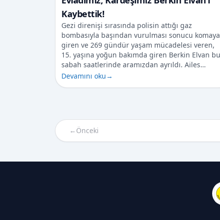
Evladımız, Kardeşimiz Berkin Elvan’ı
Kaybettik!
Gezi direnişi sırasında polisin attığı gaz
bombasıyla başından vurulması sonucu komaya
giren ve 269 gündür yaşam mücadelesi veren,
15. yaşına yoğun bakımda giren Berkin Elvan b
sabah saatlerinde aramızdan ayrıldı. Ailes…
Devamını oku
→
←
Önceki