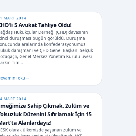
1 MART 2014
ÇHD'li 5 Avukat Tahliye Oldu!
ağdaş Hukukçular Derneği (ÇHD) davasının
kinci duruşması bugün görüldü. Duruşma
onucunda aralarında konfederasyonumuz
ukuk danışmanı ve ÇHD Genel Başkanı Selçuk
ozağaçlı, Genel Merkez Yönetim Kurulu üyesi
arkın Tim…
evamını oku
→
4 MART 2014
Emeğimize Sahip Çıkmak, Zulüm ve
Yolsuzluk Düzenini Sıfırlamak İçin 15
Mart’ta Alanlardayız!
ESK olarak ülkemizde yaşanan zulüm ve
olsuzluğa karşı sesimizi yükseltmek, AKP-