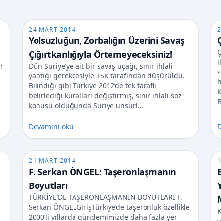
24 MART 2014
2
Yolsuzluğun, Zorbalığın Üzerini Savaş
Ç
Çığırtkanlığıyla Örtemeyeceksiniz!
i
r
Dün Suriye’ye ait bir savaş uçağı, sınır ihlali
s
yaptığı gerekçesiyle TSK tarafından düşürüldü.
h
Bilindiği gibi Türkiye 2012’de tek taraflı
K
belirlediği kuralları değiştirmiş, sınır ihlali söz
B
konusu olduğunda Suriye unsurl…
Devamını oku
→
D
21 MART 2014
1
F. Serkan ÖNGEL: Taşeronlaşmanın
Boyutları
TÜRKİYE’DE TAŞERONLAŞMANIN BOYUTLARI F.
Serkan ÖNGELGirişTürkiye’de taşeronluk özellikle
K
2000’li yıllarda gündemimizde daha fazla yer
y