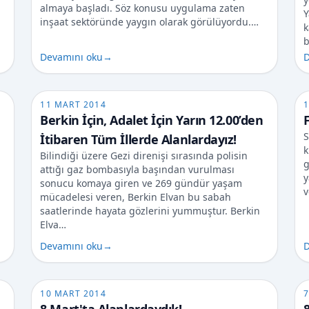
almaya başladı. Söz konusu uygulama zaten
Y
inşaat sektöründe yaygın olarak görülüyordu.…
k
b
Devamını oku
→
D
11 MART 2014
1
Berkin İçin, Adalet İçin Yarın 12.00’den
S
İtibaren Tüm İllerde Alanlardayız!
k
Bilindiği üzere Gezi direnişi sırasında polisin
g
attığı gaz bombasıyla başından vurulması
y
sonucu komaya giren ve 269 gündür yaşam
v
mücadelesi veren, Berkin Elvan bu sabah
saatlerinde hayata gözlerini yummuştur. Berkin
Elva…
Devamını oku
→
D
10 MART 2014
7