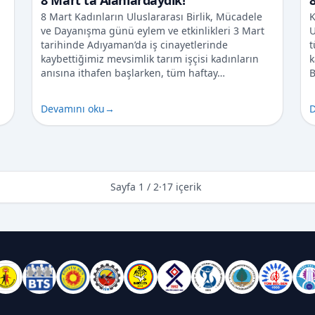
8 Mart'ta Alanlardaydık!
8 Mart Kadınların Uluslararası Birlik, Mücadele
K
ve Dayanışma günü eylem ve etkinlikleri 3 Mart
U
tarihinde Adıyaman’da iş cinayetlerinde
t
kaybettiğimiz mevsimlik tarım işçisi kadınların
k
anısına ithafen başlarken, tüm haftay…
B
u
Devamını oku
→
D
Sayfa 1 / 2
·
17 içerik