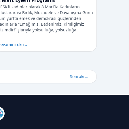
8 Mart Eylem Programı!
ESK’li kadınlar olarak 8 Mart’ta Kadınların
luslararası Birlik, Mücadele ve Dayanışma Günü
üm yurtta emek ve demokrasi güçlerinden
adınlarla “Emeğimiz, Bedenimiz, Kimliğimiz
izimdir!” şiarıyla yoksulluğa, yolsuzluğa…
evamını oku
→
Sonraki
→