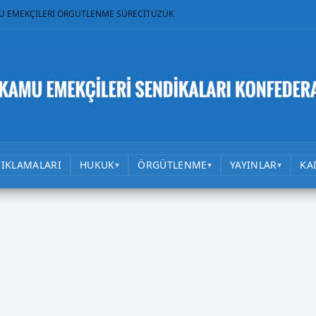
U EMEKÇİLERİ ÖRGÜTLENME SÜRECİ
TÜZÜK
ÇIKLAMALARI
HUKUK
ÖRGÜTLENME
YAYINLAR
KA
▾
▾
▾