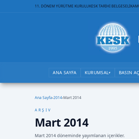
11. DÖNEM YÜRÜTME KURULU
KESK TARİHİ BELGESELİ
KAM
ANA SAYFA
KURUMSAL
BASIN A
▾
Ana Sayfa
›
2014
›
Mart 2014
ARŞIV
Mart 2014
Mart 2014 döneminde yayımlanan içerikler.