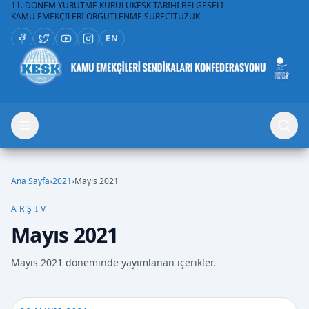
11. DÖNEM YÜRÜTME KURULU
KESK TARİHİ BELGESELİ
KAMU EMEKÇİLERİ ÖRGÜTLENME SÜRECİ
TÜZÜK
EN
Ana Sayfa
›
2021
›
Mayıs 2021
ARŞIV
Mayıs 2021
Mayıs 2021 döneminde yayımlanan içerikler.