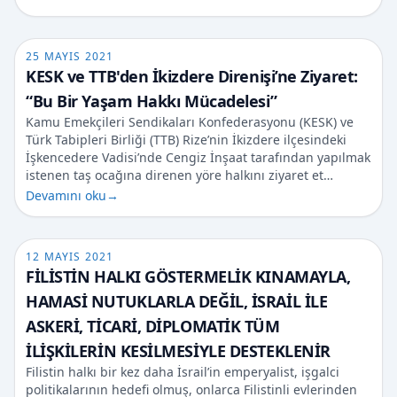
25 MAYIS 2021
KESK ve TTB'den İkizdere Direnişi’ne Ziyaret:
“Bu Bir Yaşam Hakkı Mücadelesi”
Kamu Emekçileri Sendikaları Konfederasyonu (KESK) ve
Türk Tabipleri Birliği (TTB) Rize’nin İkizdere ilçesindeki
İşkencedere Vadisi’nde Cengiz İnşaat tarafından yapılmak
istenen taş ocağına direnen yöre halkını ziyaret et…
Devamını oku
→
12 MAYIS 2021
FİLİSTİN HALKI GÖSTERMELİK KINAMAYLA,
HAMASİ NUTUKLARLA DEĞİL, İSRAİL İLE
ASKERİ, TİCARİ, DİPLOMATİK TÜM
İLİŞKİLERİN KESİLMESİYLE DESTEKLENİR
Filistin halkı bir kez daha İsrail’in emperyalist, işgalci
politikalarının hedefi olmuş, onlarca Filistinli evlerinden