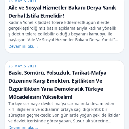
26 MAYIS 2021
Aile ve Sosyal Hizmetler Bakanı Derya Yanık
Derhal İstifa Etmelidir!
Kadına Yönelik Şiddet Tolere Edilemez!Bugün illerde
gerçekleştirdiğimiz basın açıklamalarıyla kadına yönelik
şiddetin tolere edilebilir olduğu beyanını kamuoyu ile
paylaşan “Aile Ve Sosyal Hizmetler Bakanı Derya Yanık’ı”…
Devamını oku
→
25 MAYIS 2021
Baskı, Sömürü, Yolsuzluk, Tarikat-Mafya
Düzenine Karşı Emekten, Eşitlikten Ve
Özgürlükten Yana Demokratik Türkiye
Mücadelesini Yükseltelim!
Türkiye sermaye-devlet-mafya sarmalında devam eden
kirli ilişkilerin ve iddiaların ortaya saçıldığı kritik bir
süreçten geçmektedir. Son günlerde yoğun şekilde iktidar
ve devlet içerisinde görev yapan, Susurluk sürecine…
Devamını oku
→