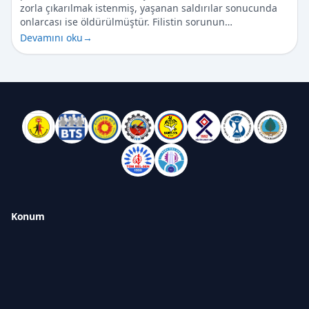
zorla çıkarılmak istenmiş, yaşanan saldırılar sonucunda
onlarcası ise öldürülmüştür. Filistin sorunun…
Devamını oku
→
Konum