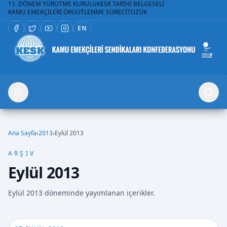
11. DÖNEM YÜRÜTME KURULU
KESK TARİHİ BELGESELİ
KAMU EMEKÇİLERİ ÖRGÜTLENME SÜRECİ
TÜZÜK
EN
Ana Sayfa
›
2013
›
Eylül 2013
ARŞIV
Eylül 2013
Eylül 2013 döneminde yayımlanan içerikler.