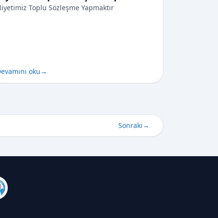
iyetimiz Toplu Sözleşme Yapmaktır
evamını oku
→
Sonraki
→