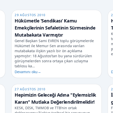
29 AĞUSTOS 2010
2
Hükümetle ‘Sendikası’ Kamu
Emekçilerinin Sefaletinin Sürmesinde
T
K
Mutabakata Varmıştır
t
Genel Başkan Sami EVREN toplu görüşmelerde
m
Hükümet ile Memur-Sen arasında varılan
p
mutabakata ilişkin yazılı bir ön açıklama
e
yapmıştır: 18 Ağustos’tan bu yana sürdürülen
görüşmelerden sonra ortaya çıkan uzlaşma
tablosu ka…
Devamını oku
→
D
27 AĞUSTOS 2010
2
Hepimizin Geleceği Adına "Eylemsizlik
Kararı" Mutlaka Değerlendirilmelidir!
KESK, DİSK, TMMOB ve TTB’nin ortak
F
deklerasyonu:Türkiye tarihsel bir sorununun,
T