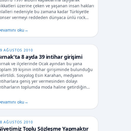
ikkatleri üzerine çeken ve yaşanan insan hakları
hlalleri nedeniyle bu zamana kadar Türkiye’de
onser vermeyi reddeden dünyaca ünlü rock…
evamını oku
→
9 AĞUSTOS 2010
ırnak'ta 8 ayda 39 intihar girişimi
ırnak ve ilçelerinde Ocak ayından bu yana
oplam 39 kişinin intihar girişiminde bulunduğu
elirtildi. Sosyolog Esin Karahan, medyanın
ntiharlara geniş yer vermesinden dolayı
ntiharların toplumda moda haline getirdiğin…
evamını oku
→
8 AĞUSTOS 2010
Niyetimiz Toplu Sözleşme Yapmaktır