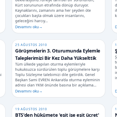
Kürt sorununun etrafında dönüp duruyor.
d
Kaynaklarını, zamanını ama her şeyden öte
i
çocukları başta olmak üzere insanlarını,
k
geleceğini harcıy…
Devamını oku
→
D
25 AĞUSTOS 2010
1
Görüşmelerin 3. Oturumunda Eylemle
Ş
Ş
Taleplerimizi Bir Kez Daha Yükselttik
t
Tüm ülkede yapılan oturma eylemleriyle
b
hukuksuzca sürdürülen toplu görüşmelere karşı
i
i
Toplu Sözleşme talebimizi dile getirdik. Genel
i
Başkan Sami EVREN Ankara’da oturma eyleminin
adresi olan YKM önünde basına bir açıklama…
Devamını oku
→
D
19 AĞUSTOS 2010
1
BTS'den hükümete 'eşit işe eşit ücret'