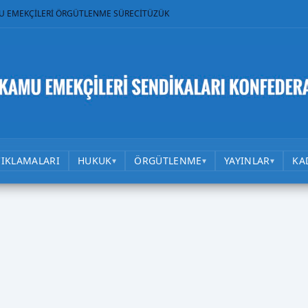
U EMEKÇİLERİ ÖRGÜTLENME SÜRECİ
TÜZÜK
ÇIKLAMALARI
HUKUK
ÖRGÜTLENME
YAYINLAR
KA
▾
▾
▾