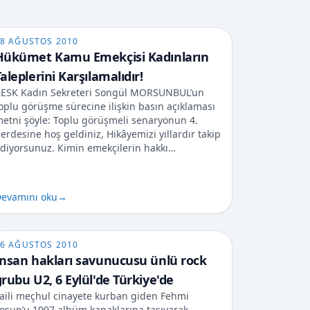
8 AĞUSTOS 2010
Hükümet Kamu Emekçisi Kadınların
aleplerini Karşılamalıdır!
ESK Kadın Sekreteri Songül MORSUNBUL’un
oplu görüşme sürecine ilişkin basın açıklaması
etni şöyle: Toplu görüşmeli senaryonun 4.
erdesine hoş geldiniz, Hikâyemizi yıllardır takip
diyorsunuz. Kimin emekçilerin hakkı…
evamını oku
→
6 AĞUSTOS 2010
İnsan hakları savunucusu ünlü rock
grubu U2, 6 Eylül'de Türkiye'de
aili meçhul cinayete kurban giden Fehmi
osun’u 1997 albüm kapaklarına taşıyarak