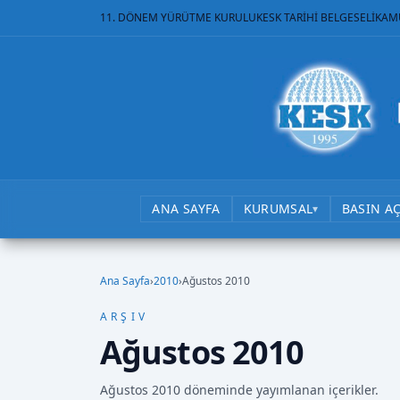
11. DÖNEM YÜRÜTME KURULU
KESK TARİHİ BELGESELİ
KAM
ANA SAYFA
KURUMSAL
BASIN A
▾
Ana Sayfa
›
2010
›
Ağustos 2010
ARŞIV
Ağustos 2010
Ağustos 2010 döneminde yayımlanan içerikler.