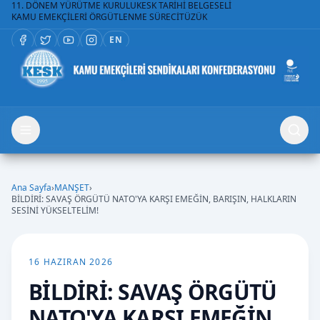
11. DÖNEM YÜRÜTME KURULU
KESK TARİHİ BELGESELİ
KAMU EMEKÇİLERİ ÖRGÜTLENME SÜRECİ
TÜZÜK
EN
Ana Sayfa
›
MANŞET
›
BİLDİRİ: SAVAŞ ÖRGÜTÜ NATO'YA KARŞI EMEĞİN, BARIŞIN, HALKLARIN
SESİNİ YÜKSELTELİM!
16 HAZIRAN 2026
BİLDİRİ: SAVAŞ ÖRGÜTÜ
NATO'YA KARŞI EMEĞİN,