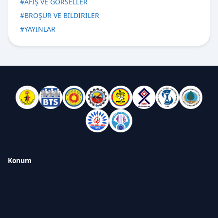
#
AFİŞ VE GÖRSELLER
#
BROŞÜR VE BİLDİRİLER
#
YAYINLAR
Konum