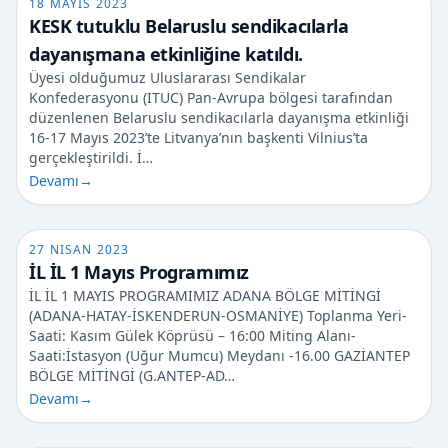
18 MAYIS 2023
KESK tutuklu Belaruslu sendikacılarla
dayanışmana etkinliğine katıldı.
Üyesi olduğumuz Uluslararası Sendikalar
Konfederasyonu (ITUC) Pan-Avrupa bölgesi tarafından
düzenlenen Belaruslu sendikacılarla dayanışma etkinliği
16-17 Mayıs 2023’te Litvanya’nın başkenti Vilnius’ta
gerçekleştirildi. İ…
Devamı
→
27 NISAN 2023
İL İL 1 Mayıs Programımız
İL İL 1 MAYIS PROGRAMIMIZ ADANA BÖLGE MİTİNGİ
(ADANA-HATAY-İSKENDERUN-OSMANİYE) Toplanma Yeri-
Saati: Kasım Gülek Köprüsü – 16:00 Miting Alanı-
Saati:İstasyon (Uğur Mumcu) Meydanı -16.00 GAZİANTEP
BÖLGE MİTİNGİ (G.ANTEP-AD…
Devamı
→