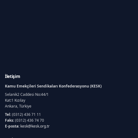
İletişim
Kamu Emekçileri Sendikaları Konfederasyonu (KESK)
Selanik2 Caddesi No:44/1
Kat:1 Kızılay
Ankara, Türkiye
Tel:
(0312) 436 71 11
Faks:
(0312) 436 74 70
E-posta:
kesk@kesk.org.tr