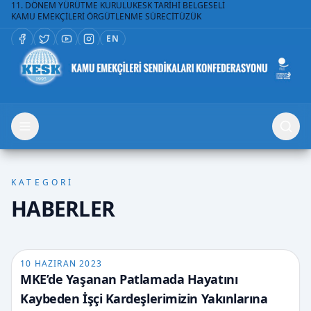
11. DÖNEM YÜRÜTME KURULU
KESK TARİHİ BELGESELİ
KAMU EMEKÇİLERİ ÖRGÜTLENME SÜRECİ
TÜZÜK
EN
KATEGORİ
HABERLER
10 HAZIRAN 2023
MKE’de Yaşanan Patlamada Hayatını
Kaybeden İşçi Kardeşlerimizin Yakınlarına