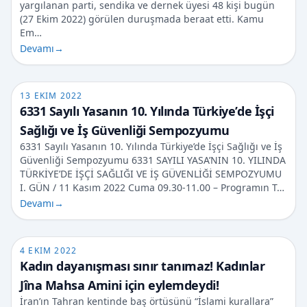
yargılanan parti, sendika ve dernek üyesi 48 kişi bugün
(27 Ekim 2022) görülen duruşmada beraat etti. Kamu
Em…
Devamı
→
13 EKIM 2022
6331 Sayılı Yasanın 10. Yılında Türkiye’de İşçi
Sağlığı ve İş Güvenliği Sempozyumu
6331 Sayılı Yasanın 10. Yılında Türkiye’de İşçi Sağlığı ve İş
Güvenliği Sempozyumu 6331 SAYILI YASA’NIN 10. YILINDA
TÜRKİYE’DE İŞÇİ SAĞLIĞI VE İŞ GÜVENLİĞİ SEMPOZYUMU
I. GÜN / 11 Kasım 2022 Cuma 09.30-11.00 – Programın T…
Devamı
→
4 EKIM 2022
Kadın dayanışması sınır tanımaz! Kadınlar
Jîna Mahsa Amini için eylemdeydi!
İran’ın Tahran kentinde baş örtüsünü “İslami kurallara”