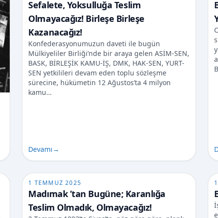
Sefalete, Yoksulluğa Teslim
B
Olmayacağız! Birleşe Birleşe
O
Kazanacağız!
s
Konfederasyonumuzun daveti ile bugün
y
Mülkiyeliler Birliği’nde bir araya gelen ASİM-SEN,
a
BASK, BİRLEŞİK KAMU-İŞ, DMK, HAK-SEN, YURT-
B
SEN yetkilileri devam eden toplu sözleşme
sürecine, hükümetin 12 Ağustos’ta 4 milyon
kamu…
Devamı
→
D
1 TEMMUZ 2025
1
Madımak ’tan Bugüne; Karanlığa
İ
Teslim Olmadık, Olmayacağız!
e