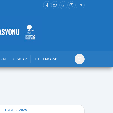
EN
DIN
KESK AR
ULUSLARARASI
1 TEMMUZ 2025