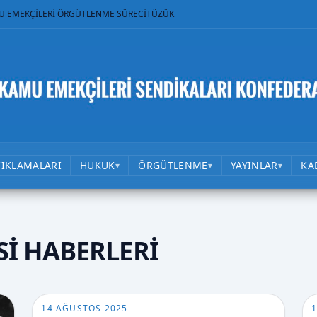
U EMEKÇİLERİ ÖRGÜTLENME SÜRECİ
TÜZÜK
ÇIKLAMALARI
HUKUK
ÖRGÜTLENME
YAYINLAR
KA
▾
▾
▾
İ HABERLERİ
14 AĞUSTOS 2025
1