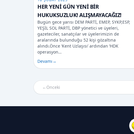
HER YENİ GÜN YENİ BİR
HUKUKSUZLUK! ALIŞMAYACAĞIZ!
Bugün gece yarısı DEM PARTİ, EMEP, SYKP,ESP,
YEŞİL SOL PARTİ, DBP yönetici ve üyeleri,
gazeteciler, sanatçılar ve üyelerimizin de
aralarında bulunduğu 52 kişi gözaltına
alındı.Önce ‘Kent Uzlaşısı’ ardından ‘HDK
operasyon…
Devamı
→
←
Önceki