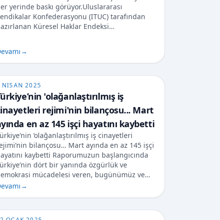
er yerinde baskı görüyor.Uluslararası
endikalar Konfederasyonu (ITUC) tarafından
azırlanan Küresel Haklar Endeksi…
evamı
→
 NISAN 2025
ürkiye’nin 'olağanlaştırılmış iş
inayetleri rejimi'nin bilançosu... Mart
yında en az 145 işçi hayatını kaybetti
ürkiye’nin ‘olağanlaştırılmış iş cinayetleri
ejimi’nin bilançosu… Mart ayında en az 145 işçi
ayatını kaybetti Raporumuzun başlangıcında
ürkiye’nin dört bir yanında özgürlük ve
emokrasi mücadelesi veren, bugünümüz ve…
evamı
→
2 OCAK 2025