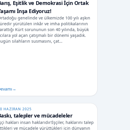
arış, Eşitlik ve Demokrasi İçin Ortak
Yaşamı İnşa Ediyoruz!
rtadoğu genelinde ve ülkemizde 100 yılı aşkın
üredir yürütülen inkâr ve imha politikalarının
arattığı Kürt sorununun son 40 yılında, büyük
cılara yol açan çatışmalı bir dönemi yaşadık.
ugün silahların susmasını, çat…
evamı
→
0 HAZIRAN 2025
Baskı, talepler ve mücadeleler
şçi hakları insan haklarıdır!İşçiler, haklarını talep
ttikleri ve mücadele yürüttükleri için dünyanın