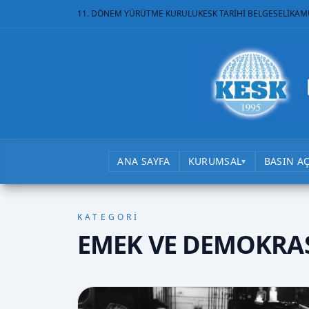
11. DÖNEM YÜRÜTME KURULU
KESK TARİHİ BELGESELİ
KAM
ANA SAYFA
KURUMSAL
BASIN A
▾
KATEGORİ
EMEK VE DEMOKRAS