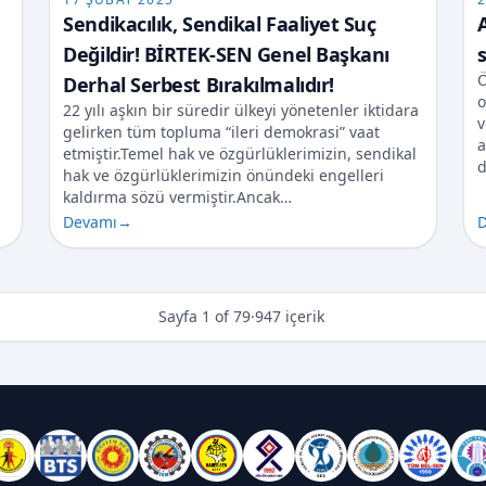
Sendikacılık, Sendikal Faaliyet Suç
Değildir! BİRTEK-SEN Genel Başkanı
s
Ö
Derhal Serbest Bırakılmalıdır!
o
22 yılı aşkın bir süredir ülkeyi yönetenler iktidara
v
gelirken tüm topluma “ileri demokrasi” vaat
a
etmiştir.Temel hak ve özgürlüklerimizin, sendikal
d
hak ve özgürlüklerimizin önündeki engelleri
kaldırma sözü vermiştir.Ancak…
Devamı
→
D
Sayfa 1 of 79
·
947 içerik