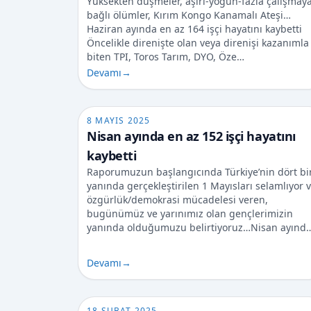
Yüksekten düşmeler, aşırı-yoğun-fazla çalışmay
bağlı ölümler, Kırım Kongo Kanamalı Ateşi…
Haziran ayında en az 164 işçi hayatını kaybetti
Öncelikle direnişte olan veya direnişi kazanımla
biten TPI, Toros Tarım, DYO, Öze…
Devamı
→
8 MAYIS 2025
Nisan ayında en az 152 işçi hayatını
kaybetti
Raporumuzun başlangıcında Türkiye’nin dört bi
yanında gerçekleştirilen 1 Mayısları selamlıyor 
özgürlük/demokrasi mücadelesi veren,
bugünümüz ve yarınımız olan gençlerimizin
yanında olduğumuzu belirtiyoruz…Nisan ayınd
Devamı
→
18 ŞUBAT 2025