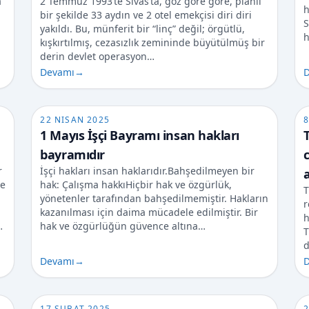
a
2 Temmuz 1993’te Sivas’ta, göz göre göre, planlı
h
bir şekilde 33 aydın ve 2 otel emekçisi diri diri
S
yakıldı. Bu, münferit bir “linç” değil; örgütlü,
h
kışkırtılmış, cezasızlık zemininde büyütülmüş bir
derin devlet operasyon…
Devamı
→
D
22 NISAN 2025
8
1 Mayıs İşçi Bayramı insan hakları
T
bayramıdır
c
r
İşçi hakları insan haklarıdır.Bahşedilmeyen bir
a
ve
hak: Çalışma hakkıHiçbir hak ve özgürlük,
T
yönetenler tarafından bahşedilmemiştir. Hakların
r
kazanılması için daima mücadele edilmiştir. Bir
h
…
hak ve özgürlüğün güvence altına…
T
d
Devamı
→
D
17 ŞUBAT 2025
2