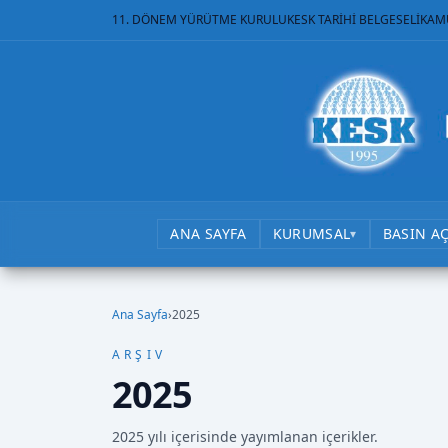
11. DÖNEM YÜRÜTME KURULU
KESK TARİHİ BELGESELİ
KAM
ANA SAYFA
KURUMSAL
BASIN A
▾
Ana Sayfa
›
2025
ARŞIV
2025
2025 yılı içerisinde yayımlanan içerikler.