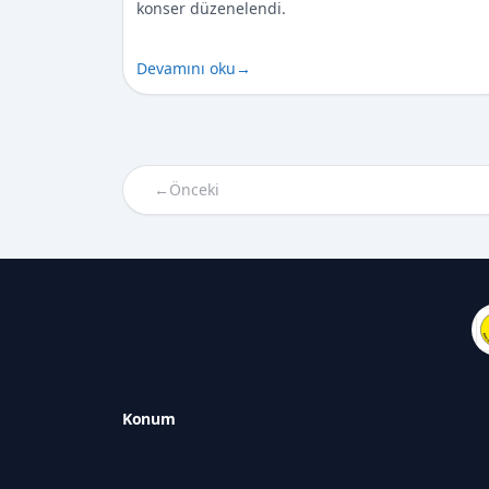
konser düzenelendi.
Devamını oku
→
←
Önceki
Konum