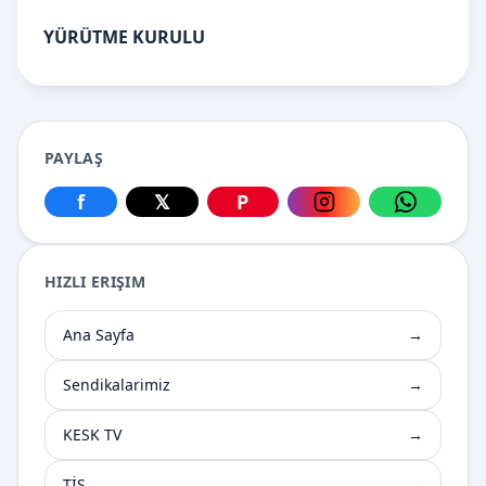
YÜRÜTME KURULU
PAYLAŞ
f
𝕏
P
Facebook üzerinden paylaş
X üzerinden paylaş
Pinterest üzerinden paylaş
Instagram üzerin
WhatsApp
HIZLI ERIŞIM
Ana Sayfa
→
Sendikalarimiz
→
KESK TV
→
TİS
→