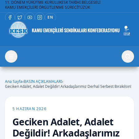
11. DÖNEM YÜRÜTME KURULU
KESK TARİHİ BELGESELİ
KAMU EMEKÇİLERİ ÖRGÜTLENME SÜRECİ
TÜZÜK
EN
Ana Sayfa
›
BASIN AÇIKLAMALARI
›
Geciken Adalet, Adalet Değildir! Arkadaşlarımız Derhal Serbest Bırakılsın!
5 HAZIRAN 2026
Geciken Adalet, Adalet
Değildir! Arkadaşlarımız