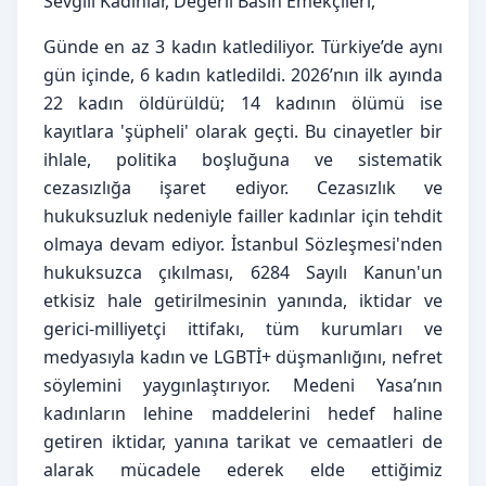
Sevgili Kadınlar, Değerli Basın Emekçileri,
Günde en az 3 kadın katlediliyor. Türkiye’de aynı 
gün içinde, 6 kadın katledildi. 2026’nın ilk ayında 
22 kadın öldürüldü; 14 kadının ölümü ise 
kayıtlara 'şüpheli' olarak geçti. Bu cinayetler bir 
ihlale, politika boşluğuna ve sistematik 
cezasızlığa işaret ediyor. Cezasızlık ve 
hukuksuzluk nedeniyle failler kadınlar için tehdit 
olmaya devam ediyor. İstanbul Sözleşmesi'nden 
hukuksuzca çıkılması, 6284 Sayılı Kanun'un 
etkisiz hale getirilmesinin yanında, iktidar ve 
gerici-milliyetçi ittifakı, tüm kurumları ve 
medyasıyla kadın ve LGBTİ+ düşmanlığını, nefret 
söylemini yaygınlaştırıyor. Medeni Yasa’nın 
kadınların lehine maddelerini hedef haline 
getiren iktidar, yanına tarikat ve cemaatleri de 
alarak mücadele ederek elde ettiğimiz 