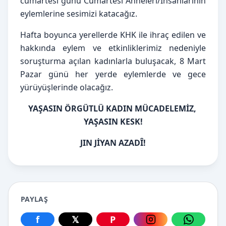
cumartesi günü Cumartesi Anneleri/İnsanlarının 
eylemlerine sesimizi katacağız.
Hafta boyunca yerellerde KHK ile ihraç edilen ve 
hakkında eylem ve etkinliklerimiz nedeniyle 
soruşturma açılan kadınlarla buluşacak, 8 Mart 
Pazar günü her yerde eylemlerde ve gece 
yürüyüşlerinde olacağız.
YAŞASIN ÖRGÜTLÜ KADIN MÜCADELEMİZ, 
YAŞASIN KESK!
JIN JİYAN AZADÎ!
PAYLAŞ
f
𝕏
P
Facebook üzerinden paylaş
X üzerinden paylaş
Pinterest üzerinden paylaş
Instagram üzerin
WhatsApp