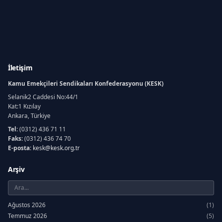
İletişim
Kamu Emekçileri Sendikaları Konfederasyonu (KESK)
Selanik2 Caddesi No:44/1
Kat:1 Kızılay
Ankara, Türkiye
Tel:
(0312) 436 71 11
Faks:
(0312) 436 74 70
E-posta:
kesk@kesk.org.tr
Arşiv
Ağustos 2026
(1)
Temmuz 2026
(5)