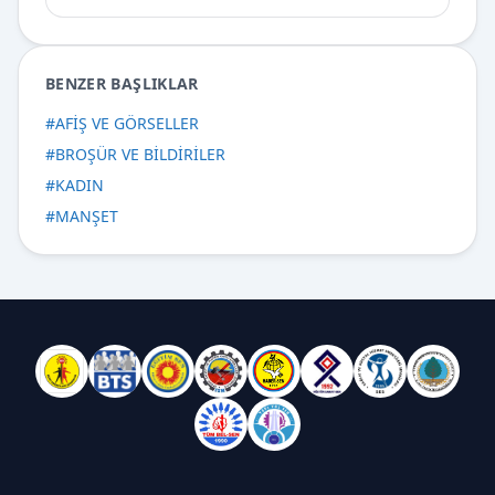
BENZER BAŞLIKLAR
#
AFİŞ VE GÖRSELLER
#
BROŞÜR VE BİLDİRİLER
#
KADIN
#
MANŞET