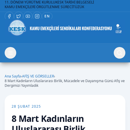
11. DÖNEM YÜRÜTME KURULU
KESK TARİHİ BELGESELİ
KAMU EMEKÇİLERİ ÖRGÜTLENME SÜRECİ
TÜZÜK
EN
Ana Sayfa
›
AFİŞ VE GÖRSELLER
›
8 Mart Kadınların Uluslararası Birlik, Mücadele ve Dayanışma Günü Afiş ve
Dergimizi Yayımladık
28 ŞUBAT 2025
8 Mart Kadınların
Uluslararası Birlik,