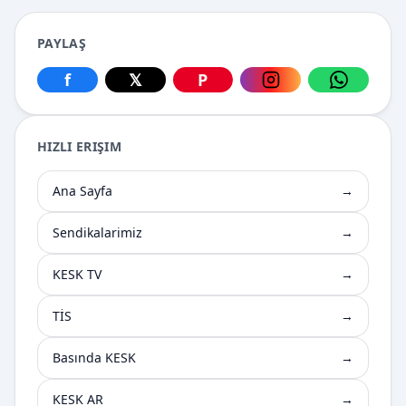
PAYLAŞ
f
𝕏
P
Facebook üzerinden paylaş
X üzerinden paylaş
Pinterest üzerinden paylaş
Instagram üzerin
WhatsApp
HIZLI ERIŞIM
Ana Sayfa
→
Sendikalarimiz
→
KESK TV
→
TİS
→
Basında KESK
→
KESK AR
→