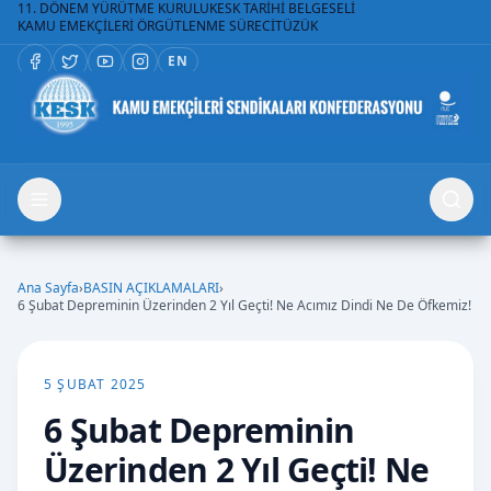
11. DÖNEM YÜRÜTME KURULU
KESK TARİHİ BELGESELİ
KAMU EMEKÇİLERİ ÖRGÜTLENME SÜRECİ
TÜZÜK
EN
Ana Sayfa
›
BASIN AÇIKLAMALARI
›
6 Şubat Depreminin Üzerinden 2 Yıl Geçti! Ne Acımız Dindi Ne De Öfkemiz!
5 ŞUBAT 2025
6 Şubat Depreminin
Üzerinden 2 Yıl Geçti! Ne