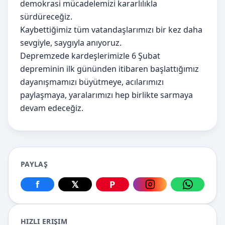
demokrasi mücadelemizi kararlılıkla
sürdüreceğiz.
Kaybettiğimiz tüm vatandaşlarımızı bir kez daha
sevgiyle, saygıyla anıyoruz.
Depremzede kardeşlerimizle 6 Şubat
depreminin ilk gününden itibaren başlattığımız
dayanışmamızı büyütmeye, acılarımızı
paylaşmaya, yaralarımızı hep birlikte sarmaya
devam edeceğiz.
PAYLAŞ
f
𝕏
P
Facebook üzerinden paylaş
X üzerinden paylaş
Pinterest üzerinden paylaş
Instagram üzerin
WhatsApp
HIZLI ERIŞIM