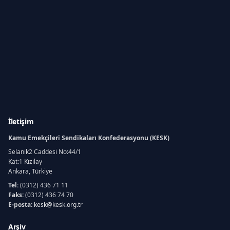
İletişim
Kamu Emekçileri Sendikaları Konfederasyonu (KESK)
Selanik2 Caddesi No:44/1
Kat:1 Kızılay
Ankara, Türkiye
Tel:
(0312) 436 71 11
Faks:
(0312) 436 74 70
E-posta:
kesk@kesk.org.tr
Arşiv