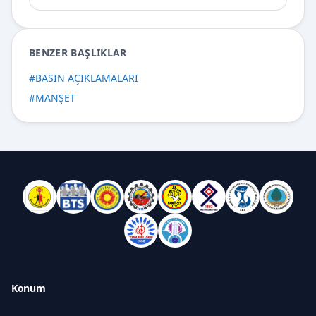
BENZER BAŞLIKLAR
#
BASIN AÇIKLAMALARI
#
MANŞET
Konum