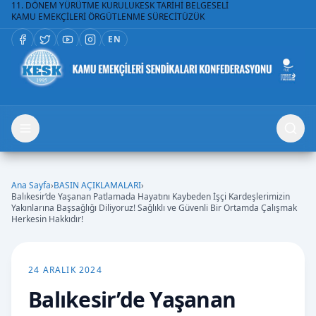
11. DÖNEM YÜRÜTME KURULU
KESK TARİHİ BELGESELİ
KAMU EMEKÇİLERİ ÖRGÜTLENME SÜRECİ
TÜZÜK
EN
Ana Sayfa
›
BASIN AÇIKLAMALARI
›
Balıkesir’de Yaşanan Patlamada Hayatını Kaybeden İşçi Kardeşlerimizin
Yakınlarına Başsağlığı Diliyoruz! Sağlıklı ve Güvenli Bir Ortamda Çalışmak
Herkesin Hakkıdır!
24 ARALIK 2024
Balıkesir’de Yaşanan