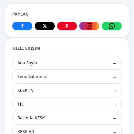
PAYLAŞ
f
𝕏
P
Facebook üzerinden paylaş
X üzerinden paylaş
Pinterest üzerinden paylaş
Instagram üzerin
WhatsApp
HIZLI ERIŞIM
Ana Sayfa
→
Sendikalarimiz
→
KESK TV
→
TİS
→
Basında KESK
→
KESK AR
→