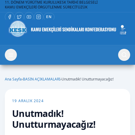
11. DÖNEM YÜRÜTME KURULU
KESK TARİHİ BELGESELİ
KAMU EMEKÇİLERİ ÖRGÜTLENME SÜRECİ
TÜZÜK
EN
Ana Sayfa
›
BASIN AÇIKLAMALARI
›
Unutmadık! Unutturmayacağız!
19 ARALIK 2024
Unutmadık!
Unutturmayacağız!