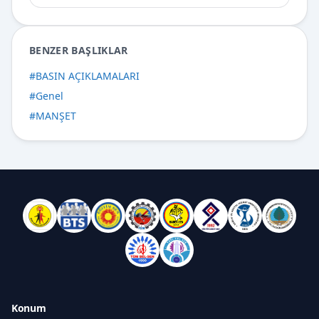
BENZER BAŞLIKLAR
#
BASIN AÇIKLAMALARI
#
Genel
#
MANŞET
Konum