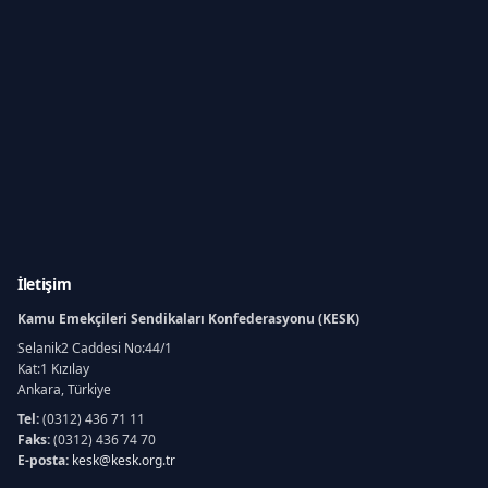
İletişim
Kamu Emekçileri Sendikaları Konfederasyonu (KESK)
Selanik2 Caddesi No:44/1
Kat:1 Kızılay
Ankara, Türkiye
Tel:
(0312) 436 71 11
Faks:
(0312) 436 74 70
E-posta:
kesk@kesk.org.tr