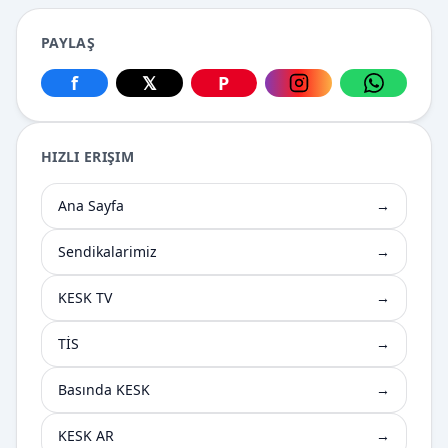
PAYLAŞ
f
𝕏
P
Facebook üzerinden paylaş
X üzerinden paylaş
Pinterest üzerinden paylaş
Instagram üzerin
WhatsApp
HIZLI ERIŞIM
Ana Sayfa
→
Sendikalarimiz
→
KESK TV
→
TİS
→
Basında KESK
→
KESK AR
→