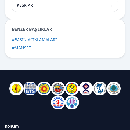
KESK AR
→
BENZER BAŞLIKLAR
#
BASIN AÇIKLAMALARI
#
MANŞET
Konum