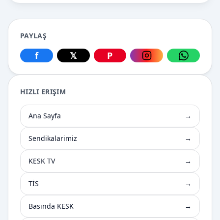
PAYLAŞ
f
𝕏
P
Facebook üzerinden paylaş
X üzerinden paylaş
Pinterest üzerinden paylaş
Instagram üzerin
WhatsApp
HIZLI ERIŞIM
Ana Sayfa
→
Sendikalarimiz
→
KESK TV
→
TİS
→
Basında KESK
→