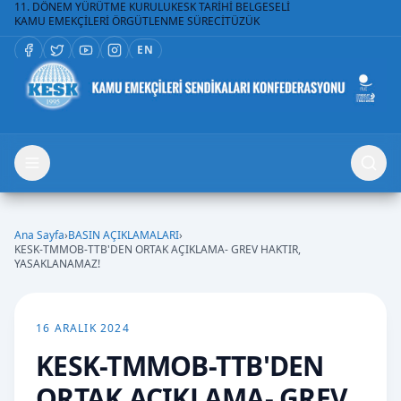
11. DÖNEM YÜRÜTME KURULU
KESK TARİHİ BELGESELİ
KAMU EMEKÇİLERİ ÖRGÜTLENME SÜRECİ
TÜZÜK
EN
Ana Sayfa
›
BASIN AÇIKLAMALARI
›
KESK-TMMOB-TTB'DEN ORTAK AÇIKLAMA- GREV HAKTIR,
YASAKLANAMAZ!
16 ARALIK 2024
KESK-TMMOB-TTB'DEN
ORTAK AÇIKLAMA- GREV