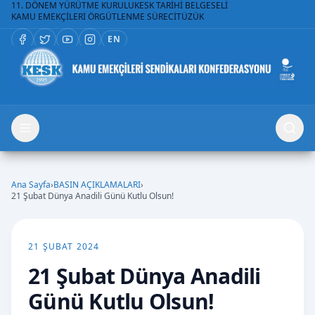
11. DÖNEM YÜRÜTME KURULU
KESK TARİHİ BELGESELİ
KAMU EMEKÇİLERİ ÖRGÜTLENME SÜRECİ
TÜZÜK
EN
Ana Sayfa
›
BASIN AÇIKLAMALARI
›
21 Şubat Dünya Anadili Günü Kutlu Olsun!
21 ŞUBAT 2024
21 Şubat Dünya Anadili
Günü Kutlu Olsun!