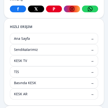
f
𝕏
P
Facebook üzerinden paylaş
X üzerinden paylaş
Pinterest üzerinden paylaş
Instagram üzerin
WhatsApp
HIZLI ERIŞIM
Ana Sayfa
→
Sendikalarimiz
→
KESK TV
→
TİS
→
Basında KESK
→
KESK AR
→