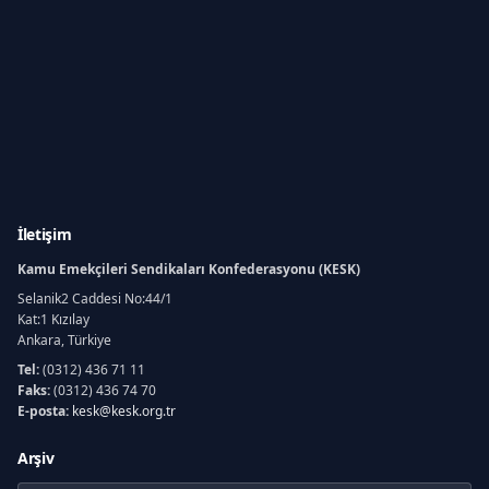
İletişim
Kamu Emekçileri Sendikaları Konfederasyonu (KESK)
Selanik2 Caddesi No:44/1
Kat:1 Kızılay
Ankara, Türkiye
Tel:
(0312) 436 71 11
Faks:
(0312) 436 74 70
E-posta:
kesk@kesk.org.tr
Arşiv