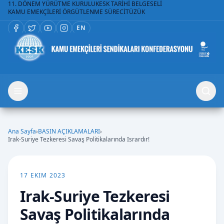
11. DÖNEM YÜRÜTME KURULU
KESK TARİHİ BELGESELİ
KAMU EMEKÇİLERİ ÖRGÜTLENME SÜRECİ
TÜZÜK
EN
Ana Sayfa
›
BASIN AÇIKLAMALARI
›
Irak-Suriye Tezkeresi Savaş Politikalarında Isrardır!
17 EKIM 2023
Irak-Suriye Tezkeresi
Savaş Politikalarında