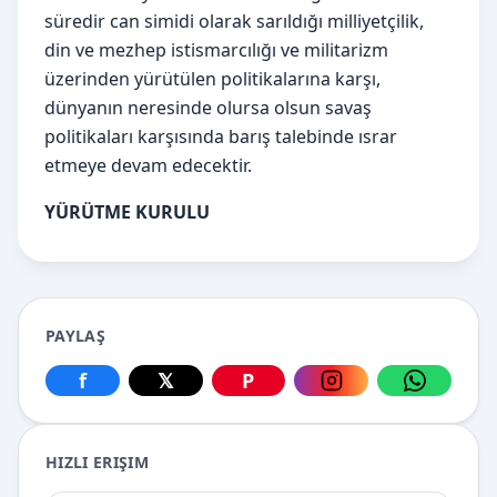
süredir can simidi olarak sarıldığı milliyetçilik,
din ve mezhep istismarcılığı ve militarizm
üzerinden yürütülen politikalarına karşı,
dünyanın neresinde olursa olsun savaş
politikaları karşısında barış talebinde ısrar
etmeye devam edecektir.
YÜRÜTME KURULU
PAYLAŞ
f
𝕏
P
Facebook üzerinden paylaş
X üzerinden paylaş
Pinterest üzerinden paylaş
Instagram üzerin
WhatsApp
HIZLI ERIŞIM