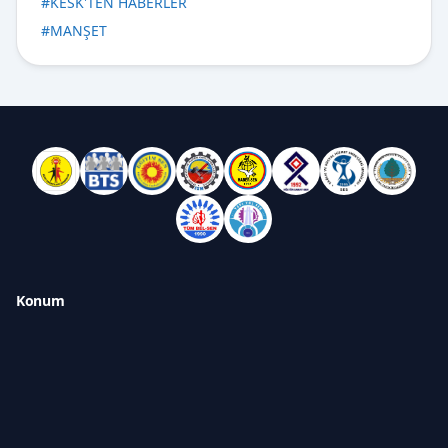
#
KESK'TEN HABERLER
#
MANŞET
Konum