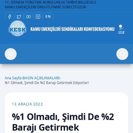
11. DÖNEM YÜRÜTME KURULU
KESK TARİHİ BELGESELİ
KAMU EMEKÇİLERİ ÖRGÜTLENME SÜRECİ
TÜZÜK
EN
Ana Sayfa
›
BASIN AÇIKLAMALARI
›
%1 Olmadı, Şimdi De %2 Barajı Getirmek İstiyorlar!
13 ARALIK 2022
%1 Olmadı, Şimdi De %2
Barajı Getirmek