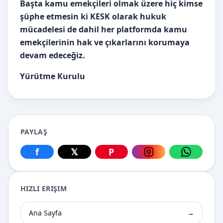
Başta kamu emekçileri olmak üzere hiç kimse
şüphe etmesin ki KESK olarak hukuk
mücadelesi de dahil her platformda kamu
emekçilerinin hak ve çıkarlarını korumaya
devam edeceğiz.
Yürütme Kurulu
PAYLAŞ
f
𝕏
P
Facebook üzerinden paylaş
X üzerinden paylaş
Pinterest üzerinden paylaş
Instagram üzerin
WhatsApp
HIZLI ERIŞIM
Ana Sayfa
→