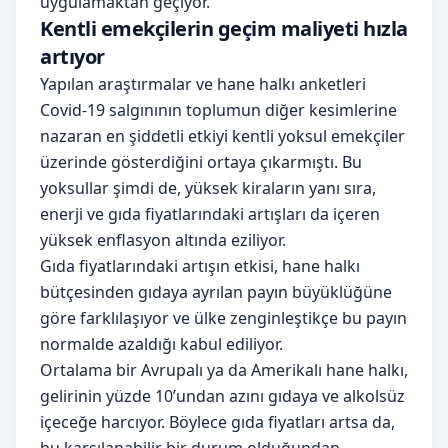
uygulamaktan geçiyor.
Kentli emekçilerin geçim maliyeti hızla
artıyor
Yapılan araştırmalar ve hane halkı anketleri
Covid-19 salgınının toplumun diğer kesimlerine
nazaran en şiddetli etkiyi kentli yoksul emekçiler
üzerinde gösterdiğini ortaya çıkarmıştı. Bu
yoksullar şimdi de, yüksek kiraların yanı sıra,
enerji ve gıda fiyatlarındaki artışları da içeren
yüksek enflasyon altında eziliyor.
Gıda fiyatlarındaki artışın etkisi, hane halkı
bütçesinden gıdaya ayrılan payın büyüklüğüne
göre farklılaşıyor ve ülke zenginleştikçe bu payın
normalde azaldığı kabul ediliyor.
Ortalama bir Avrupalı ya da Amerikalı hane halkı,
gelirinin yüzde 10’undan azını gıdaya ve alkolsüz
içeceğe harcıyor. Böylece gıda fiyatları artsa da,
bu karşılanabilir bir durum olduğundan,