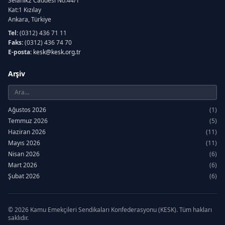
Selanik2 Caddesi No:44/1
Kat:1 Kızılay
Ankara, Türkiye
Tel:
(0312) 436 71 11
Faks:
(0312) 436 74 70
E-posta:
kesk@kesk.org.tr
Arşiv
Ağustos 2026
(1)
Temmuz 2026
(5)
Haziran 2026
(11)
Mayıs 2026
(11)
Nisan 2026
(6)
Mart 2026
(6)
Şubat 2026
(6)
Ocak 2026
(7)
Aralık 2025
(12)
Kasım 2025
(6)
© 2026 Kamu Emekçileri Sendikaları Konfederasyonu (KESK). Tüm hakları
saklıdır.
Ekim 2025
(5)