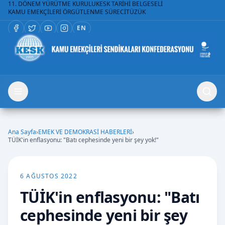
11. DÖNEM YÜRÜTME KURULU
KESK TARİHİ BELGESELİ
KAMU EMEKÇİLERİ ÖRGÜTLENME SÜRECİ
TÜZÜK
EN
Ana Sayfa
›
EMEK VE DEMOKRASİ HABERLERİ
›
TÜİK'in enflasyonu: "Batı cephesinde yeni bir şey yok!"
6 AĞUSTOS 2022
TÜİK'in enflasyonu: "Batı
cephesinde yeni bir şey