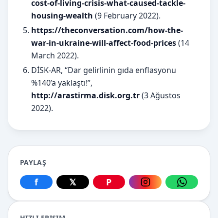
cost-of-living-crisis-what-caused-tackle-
housing-wealth
(9 February 2022).
https://theconversation.com/how-the-
war-in-ukraine-will-affect-food-prices
(14
March 2022).
DİSK-AR, “Dar gelirlinin gıda enflasyonu
%140’a yaklaştı!”,
http://arastirma.disk.org.tr
(3 Ağustos
2022).
PAYLAŞ
f
𝕏
P
Facebook üzerinden paylaş
X üzerinden paylaş
Pinterest üzerinden paylaş
Instagram üzerin
WhatsApp
HIZLI ERIŞIM