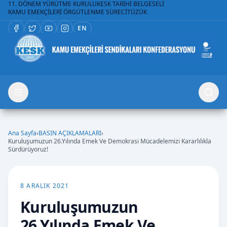
11. DÖNEM YÜRÜTME KURULU
KESK TARİHİ BELGESELİ
KAMU EMEKÇİLERİ ÖRGÜTLENME SÜRECİ
TÜZÜK
EN
Ana Sayfa
›
BASIN AÇIKLAMALARI
›
Kuruluşumuzun 26.Yılında Emek Ve Demokrasi Mücadelemizi Kararlılıkla
Sürdürüyoruz!
8 ARALIK 2021
Kuruluşumuzun
26.Yılında Emek Ve