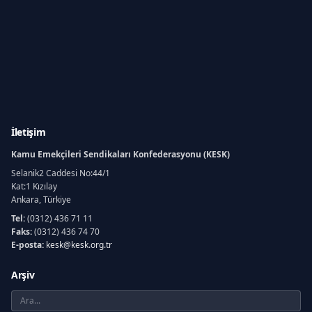
İletişim
Kamu Emekçileri Sendikaları Konfederasyonu (KESK)
Selanik2 Caddesi No:44/1
Kat:1 Kızılay
Ankara, Türkiye
Tel:
(0312) 436 71 11
Faks:
(0312) 436 74 70
E-posta:
kesk@kesk.org.tr
Arşiv