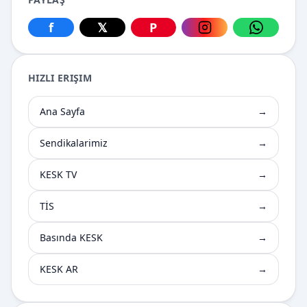
f
𝕏
P
Facebook üzerinden paylaş
X üzerinden paylaş
Pinterest üzerinden paylaş
Instagram üzerin
WhatsApp
HIZLI ERIŞIM
Ana Sayfa
→
Sendikalarimiz
→
KESK TV
→
TİS
→
Basında KESK
→
KESK AR
→