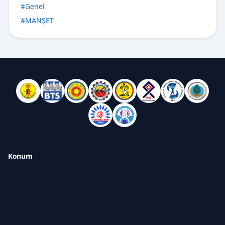
#
Genel
#
MANŞET
Konum