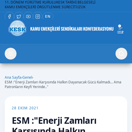
11. DÖNEM YÜRÜTME KURULU
KESK TARİHİ BELGESELİ
KAMU EMEKÇİLERİ ÖRGÜTLENME SÜRECİ
TÜZÜK
EN
Ana Sayfa
›
Genel
›
ESM :"Enerji Zamları Karşısında Halkın Dayanacak Gücü Kalmadı… Ama
Patronların Keyfi Yerinde.."
28 EKIM 2021
ESM :"Enerji Zamları
Karşısında Halkın