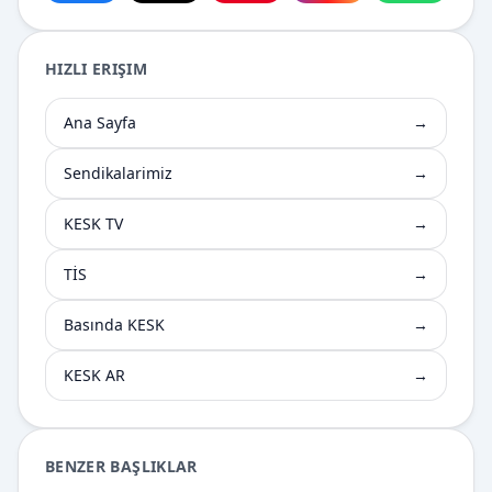
Facebook üzerinden paylaş
X üzerinden paylaş
Pinterest üzerinden paylaş
Instagram üzerin
WhatsApp
HIZLI ERIŞIM
Ana Sayfa
→
Sendikalarimiz
→
KESK TV
→
TİS
→
Basında KESK
→
KESK AR
→
BENZER BAŞLIKLAR