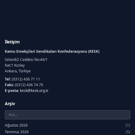
İletişim
Kamu Emekçileri Sendikaları Konfederasyonu (KESK)
Selanik2 Caddesi No:44/1
Kat:1 Kızılay
Ankara, Türkiye
Tel:
(0312) 436 71 11
Faks:
(0312) 436 74 70
E-posta:
kesk@kesk.org.tr
Arşiv
Ağustos 2026
(1)
Temmuz 2026
(5)