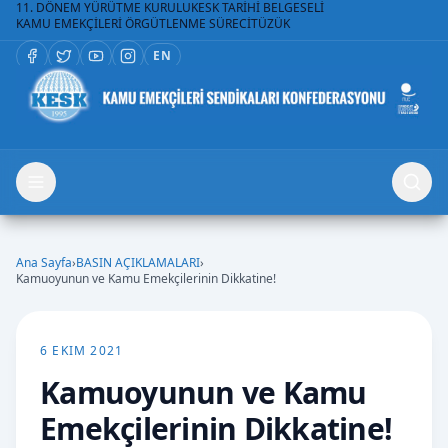
11. DÖNEM YÜRÜTME KURULU
KESK TARİHİ BELGESELİ
KAMU EMEKÇİLERİ ÖRGÜTLENME SÜRECİ
TÜZÜK
EN
Ana Sayfa
›
BASIN AÇIKLAMALARI
›
Kamuoyunun ve Kamu Emekçilerinin Dikkatine!
6 EKIM 2021
Kamuoyunun ve Kamu
Emekçilerinin Dikkatine!