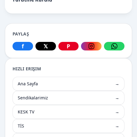
PAYLAŞ
f
𝕏
P
Facebook üzerinden paylaş
X üzerinden paylaş
Pinterest üzerinden paylaş
Instagram üzerin
WhatsApp
HIZLI ERIŞIM
Ana Sayfa
→
Sendikalarimiz
→
KESK TV
→
TİS
→