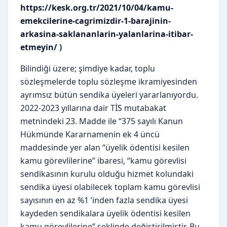
https://kesk.org.tr/2021/10/04/kamu-
emekcilerine-cagrimizdir-1-barajinin-
arkasina-saklananlarin-yalanlarina-itibar-
etmeyin/
)
Bilindiği üzere; şimdiye kadar, toplu
sözleşmelerde toplu sözleşme ikramiyesinden
ayrımsız bütün sendika üyeleri yararlanıyordu.
2022-2023 yıllarına dair TİS mutabakat
metnindeki 23. Madde ile “375 sayılı Kanun
Hükmünde Kararnamenin ek 4 üncü
maddesinde yer alan “üyelik ödentisi kesilen
kamu görevlilerine” ibaresi, “kamu görevlisi
sendikasının kurulu olduğu hizmet kolundaki
sendika üyesi olabilecek toplam kamu görevlisi
sayısının en az %1 ’inden fazla sendika üyesi
kaydeden sendikalara üyelik ödentisi kesilen
kamu görevlilerine” şeklinde değiştirilmiştir. Bu