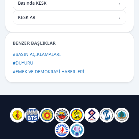
Basında KESK
→
KESK AR
→
BENZER BAŞLIKLAR
#
BASIN AÇIKLAMALARI
#
DUYURU
#
EMEK VE DEMOKRASİ HABERLERİ