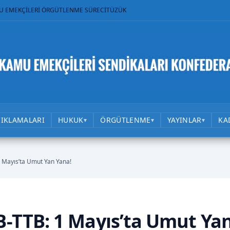
U EMEKÇİLERİ ÖRGÜTLENME SÜRECİ
TÜZÜK
ÇIKLAMALARI
HUKUK
ÖRGÜTLENME
YAYINLAR
KA
▾
▾
▾
Mayıs’ta Umut Yan Yana!
TTB: 1 Mayıs’ta Umut Ya