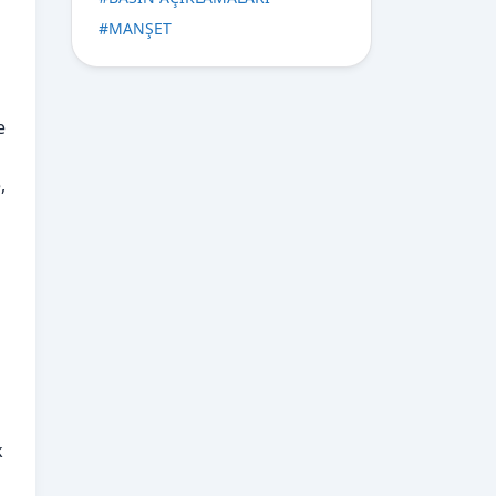
#
MANŞET
e
,
k