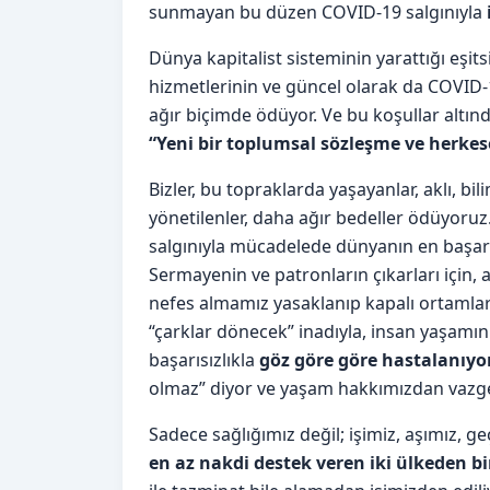
sunmayan bu düzen COVID-19 salgınıyla
Dünya kapitalist sisteminin yarattığı eşits
hizmetlerinin ve güncel olarak da COVID-19
ağır biçimde ödüyor. Ve bu koşullar altı
“Yeni bir toplumsal sözleşme ve herkes
Bizler, bu topraklarda yaşayanlar, aklı, b
yönetilenler, daha ağır bedeller ödüyoruz.
salgınıyla mücadelede dünyanın en başarı
Sermayenin ve patronların çıkarları için, ak
nefes almamız yasaklanıp kapalı ortamla
“çarklar dönecek” inadıyla, insan yaşamın
başarısızlıkla
göz göre göre hastalanıyo
olmaz” diyor ve yaşam hakkımızdan vazg
Sadece sağlığımız değil; işimiz, aşımız, 
en az nakdi destek veren iki ülkeden bi