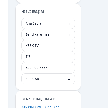
HIZLI ERIŞIM
Ana Sayfa
→
Sendikalarimiz
→
KESK TV
→
TİS
→
Basında KESK
→
KESK AR
→
BENZER BAŞLIKLAR
#
BASIN AÇIKLAMALARI