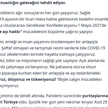
insanlığın geleceğini tehdit ediyor.
izliklerin ağır sonuçlarını her gün yaşıyoruz. Sağlık
 aşısının bir ticari meta haline gelmesinin bedelini insanlı
nda Uluslararası Sendikalar Konfederasyonu 1 Mayıs 2021’de
e aşı hakkı”
mücadelesini büyütme çağırısı yapıyor.
ilimi, emeği ve insan yaşamını öncelemeyen bir anlayışla
 Şeffaf olmayan ve tartışmalı resmi verilerle bile COVID-19
sız ülkelerinden birinde hayatta kalmaya çalışıyoruz.
ıl, bilim ve milyonların sağlığı yok sayılıyor. Açık alanlarda
rda çalışmaya zorlanıyoruz. Ne pahasına olursa olsun
ı piyasaya kurban eden bir anlayışla ve aşı tedarikindeki
ruz, ölüyoruz ve tükeniyoruz!
“Böyle salgın mücadelesi
eçmiyoruz.
geçimimiz de tehdit altında. Pandemi sürecinde
yurttaşlarına
ri Türkiye
oldu. İşsizlik her gün yeni rekorlar kırıyor. Kod 29