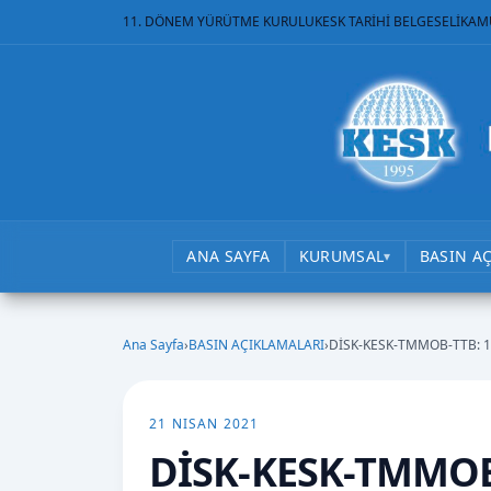
11. DÖNEM YÜRÜTME KURULU
KESK TARİHİ BELGESELİ
KAM
ANA SAYFA
KURUMSAL
BASIN A
▾
Ana Sayfa
›
BASIN AÇIKLAMALARI
›
DİSK-KESK-TMMOB-TTB: 1 
21 NISAN 2021
DİSK-KESK-TMMOB-