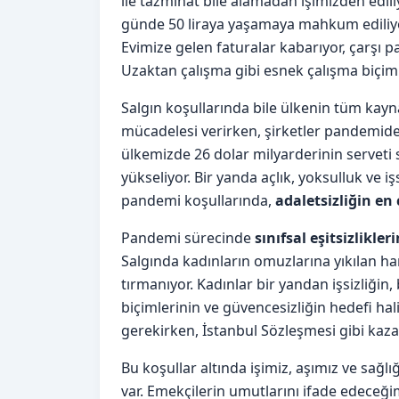
ile tazminat bile alamadan işimizden edili
günde 50 liraya yaşamaya mahkum ediliyor. G
Evimize gelen faturalar kabarıyor, çarşı p
Uzaktan çalışma gibi esnek çalışma biçiml
Salgın koşullarında bile ülkenin tüm kayna
mücadelesi verirken, şirketler pandemide k
ülkemizde 26 dolar milyarderinin serveti s
yükseliyor. Bir yanda açlık, yoksulluk ve iş
pandemi koşullarında,
adaletsizliğin en
Pandemi sürecinde
sınıfsal eşitsizlikle
Salgında kadınların omuzlarına yıkılan han
tırmanıyor. Kadınlar bir yandan işsizliği
biçimlerinin ve güvencesizliğin hedefi ha
gerekirken, İstanbul Sözleşmesi gibi kazan
Bu koşullar altında işimiz, aşımız ve sağl
var. Emekçilerin umutlarını ifade edeceği