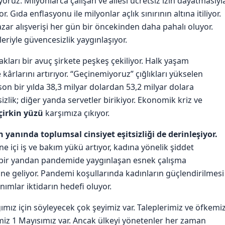
yoruz. Milyonlarca çalışan ve ailesi ücretsiz izin dayatmasıyl
ıda enflasyonu ile milyonlar açlık sınırının altına itiliyor.
azar alışverişi her gün bir öncekinden daha pahalı oluyor.
eriyle güvencesizlik yaygınlaşıyor.
kları bir avuç şirkete peşkeş çekiliyor. Halk yaşam
ârlarını artırıyor. “Geçinemiyoruz” çığlıkları yükselen
on bir yılda 38,3 milyar dolardan 53,2 milyar dolara
sizlik; diğer yanda servetler birikiyor. Ekonomik kriz ve
 çirkin yüzü
karşımıza çıkıyor.
rin yanında toplumsal cinsiyet eşitsizliği de derinleşiyor.
e içi iş ve bakım yükü artıyor, kadına yönelik şiddet
n, bir yandan pandemide yaygınlaşan esnek çalışma
line geliyor. Pandemi koşullarında kadınların güçlendirilmesi
ımlar iktidarın hedefi oluyor.
ığımız için söyleyecek çok şeyimiz var. Taleplerimiz ve öfkemi
miz 1 Mayısımız var. Ancak ülkeyi yönetenler her zaman