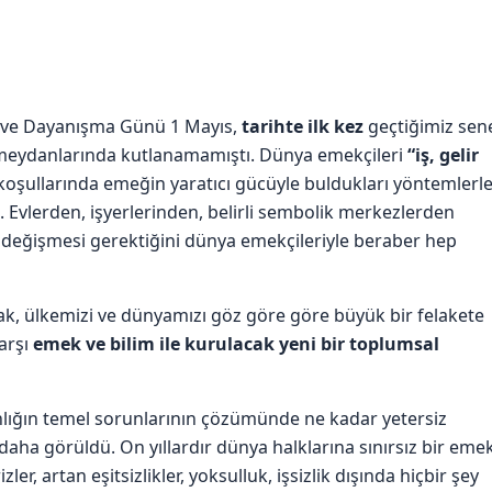
ele ve Dayanışma Günü 1 Mayıs,
tarihte ilk kez
geçtiğimiz sen
i meydanlarında kutlanamamıştı. Dünya emekçileri
“iş, gelir
koşullarında emeğin yaratıcı gücüyle buldukları yöntemlerle
i. Evlerden, işyerlerinden, belirli sembolik merkezlerden
 değişmesi gerektiğini dünya emekçileriyle beraber hep
k, ülkemizi ve dünyamızı göz göre göre büyük bir felakete
arşı
emek ve bilim ile kurulacak yeni bir toplumsal
anlığın temel sorunlarının çözümünde ne kadar yetersiz
daha görüldü. On yıllardır dünya halklarına sınırsız bir eme
r, artan eşitsizlikler, yoksulluk, işsizlik dışında hiçbir şey