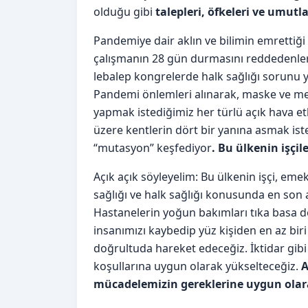
olduğu gibi
talepleri, öfkeleri ve umutl
Pandemiye dair aklın ve bilimin emrettiği
çalışmanın 28 gün durmasını reddedenler, ha
lebalep kongrelerde halk sağlığı sorunu y
Pandemi önlemleri alınarak, maske ve mes
yapmak istediğimiz her türlü açık hava etk
üzere kentlerin dört bir yanına asmak ist
“mutasyon” keşfediyor
. Bu ülkenin işçil
Açık açık söyleyelim: Bu ülkenin işçi, eme
sağlığı ve halk sağlığı konusunda en son ak
Hastanelerin yoğun bakımları tıka basa 
insanımızı kaybedip yüz kişiden en az biri 
doğrultuda hareket edeceğiz. İktidar gi
koşullarına uygun olarak yükselteceğiz.
A
mücadelemizin gereklerine uygun olar