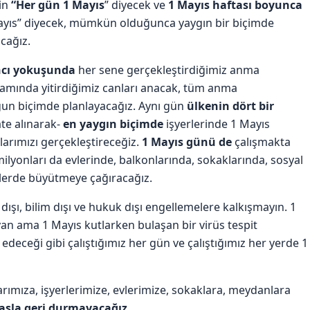
çin
“Her gün 1 Mayıs
” diyecek ve
1 Mayıs haftası boyunca
 Mayıs” diyecek, mümkün olduğunca yaygın bir biçimde
cağız.
ncı yokuşunda
her sene gerçekleştirdiğimiz anma
liamında yitirdiğimiz canları anacak, tüm anma
un biçimde planlayacağız. Aynı gün
ülkenin dört bir
te alınarak-
en yaygın biçimde
işyerlerinde 1 Mayıs
larımızı gerçekleştireceğiz.
1 Mayıs günü de
çalışmakta
ilyonları da evlerinde, balkonlarında, sokaklarında, sosyal
lerde büyütmeye çağıracağız.
 dışı, bilim dışı ve hukuk dışı engellemelere kalkışmayın. 1
n ama 1 Mayıs kutlarken bulaşan bir virüs tespit
 edeceği gibi çalıştığımız her gün ve çalıştığımız her yerde 1
larımıza, işyerlerimize, evlerimize, sokaklara, meydanlara
asla geri durmayacağız.