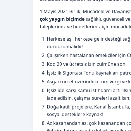
1 Mayıs 2021 Birlik, Mücadele ve Dayanı
çok yaygın biçimde
sağlıklı, güvenceli v
taleplerimiz ve hedeflerimiz için mücadel
Herkese aşı, herkese gelir desteği sağl
durdurulmalıdır!
Çalışırken hastalanan emekçiler için CO
Kod 29 ve ücretsiz izin zulmüne son!
İşsizlik Sigortası Fonu kaynakları patron
Asgari ücret üzerindeki tüm vergi ve kes
İşsizliğe karşı kamu istihdamı artırıls
iade edilsin, çalışma süreleri azaltılsın.
Doğa katili projelere, Kanal İstanbul’
sosyal desteklere kaynak!
Az kazanandan az, çok kazanandan çok 
iletişim faturalarında dolaylı vergiler sı