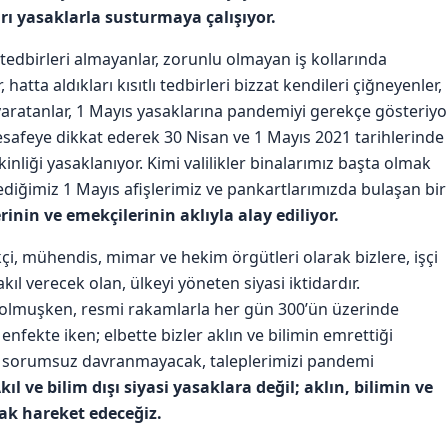
arı yasaklarla susturmaya çalışıyor.
 tedbirleri almayanlar, zorunlu olmayan iş kollarında
tta aldıkları kısıtlı tedbirleri bizzat kendileri çiğneyenler,
aratanlar, 1 Mayıs yasaklarına pandemiyi gerekçe gösteriyor
afeye dikkat ederek 30 Nisan ve 1 Mayıs 2021 tarihlerinde
inliği yasaklanıyor. Kimi valilikler binalarımız başta olmak
ediğimiz 1 Mayıs afişlerimiz ve pankartlarımızda bulaşan bir
erinin ve emekçilerinin aklıyla alay ediliyor.
kçi, mühendis, mimar ve hekim örgütleri olarak bizlere, işçi
ıl verecek olan, ülkeyi yöneten siyasi iktidardır.
dolmuşken, resmi rakamlarla her gün 300’ün üzerinde
enfekte iken; elbette bizler aklın ve bilimin emrettiği
bi sorumsuz davranmayacak, taleplerimizi pandemi
kıl ve bilim dışı siyasi yasaklara değil; aklın, bilimin ve
ak hareket edeceğiz.