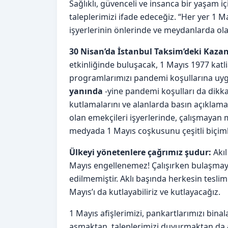
Sağlıklı, güvenceli ve insanca bir yaşam i
taleplerimizi ifade edeceğiz. “Her yer 1
işyerlerinin önlerinde ve meydanlarda ola
30 Nisan’da İstanbul Taksim’deki Kaza
etkinliğinde buluşacak, 1 Mayıs 1977 kat
programlarımızı pandemi koşullarına uyg
yanında
-yine pandemi koşulları da dikka
kutlamalarını ve alanlarda basın açıklama
olan emekçileri işyerlerinde, çalışmayan m
medyada 1 Mayıs coşkusunu çeşitli biçim
Ülkeyi yönetenlere çağrımız şudur:
Akıl
Mayıs engellenemez! Çalışırken bulaşmaya
edilmemiştir. Aklı başında herkesin teslim
Mayıs’ı da kutlayabiliriz ve kutlayacağız.
1 Mayıs afişlerimizi, pankartlarımızı bina
asmaktan, taleplerimizi duyurmaktan da