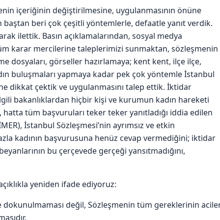
enin içeriğinin değiştirilmesine, uygulanmasının önüne
baştan beri çok çeşitli yöntemlerle, defaatle yanıt verdik.
arak ilettik. Basın açıklamalarından, sosyal medya
tüm karar mercilerine taleplerimizi sunmaktan, sözleşmenin
e dosyaları, görseller hazırlamaya; kent kent, ilçe ilçe,
dın buluşmaları yapmaya kadar pek çok yöntemle İstanbul
e dikkat çektik ve uygulanmasını talep ettik. İktidar
gili bakanlıklardan hiçbir kişi ve kurumun kadın hareketi
 hatta tüm başvuruları teker teker yanıtladığı iddia edilen
MER), İstanbul Sözleşmesi’nin ayrımsız ve etkin
azla kadının başvurusuna henüz cevap vermediğini; iktidar
 beyanlarının bu çerçevede gerçeği yansıtmadığını,
çıklıkla yeniden ifade ediyoruz:
ne dokunulmaması değil, Sözleşmenin tüm gereklerinin acile
masıdır.