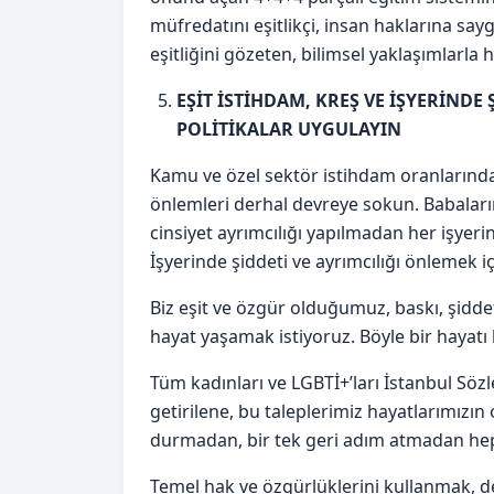
müfredatını eşitlikçi, insan haklarına saygı
eşitliğini gözeten, bilimsel yaklaşımlarla h
EŞİT İSTİHDAM, KREŞ VE İŞYERİND
POLİTİKALAR UYGULAYIN
Kamu ve özel sektör istihdam oranlarında
önlemleri derhal devreye sokun. Babala
cinsiyet ayrımcılığı yapılmadan her işyeri
İşyerinde şiddeti ve ayrımcılığı önlemek iç
Biz eşit ve özgür olduğumuz, baskı, şidde
hayat yaşamak istiyoruz. Böyle bir hayatı
Tüm kadınları ve LGBTİ+’ları İstanbul Sözl
getirilene, bu taleplerimiz hayatlarımızın
durmadan, bir tek geri adım atmadan hep
Temel hak ve özgürlüklerini kullanmak, d