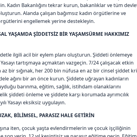
in. Kadın Bakanlığını tekrar kurun, bakanlıklar ve tüm devle
 oluşturun. Alanda çalışan bağımsız kadın örgütlerine ve
 örgütlerini engellemek yerine destekleyin.
MSAL YAŞAMDA ŞİDDETSİZ BİR YAŞAMSÜRME HAKKIMIZ
ddetle ilgili acil bir eylem planı oluşturun. Şiddeti önlemeye
ı Yasayı tartışmaya açmaktan vazgeçin. 7/24 çalışacak etkin
 az bir sığınak, her 200 bin nüfusa en az bir cinsel şiddet kr
adele ağını bir an önce kurun. Şiddete uğrayan kadınların
yduğu barınma, eğitim, sağlık, istihdam olanaklarını
lik şiddeti önleme ve şiddete karşı korumada ayrımcılık
lı Yasayı eksiksiz uygulayın.
UZAK, BİLİMSEL, PARASIZ HALE GETİRİN
şına iten, çocuk yaşta evlendirmelerin ve çocuk işçiliğinin
son verin. 12 yıl kesintisiz ve parasız eğitime geçin. Eğitim