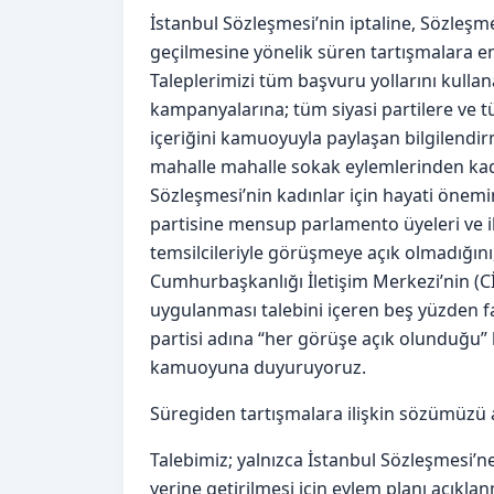
İstanbul Sözleşmesi’nin iptaline, Sözleşm
geçilmesine yönelik süren tartışmalara en 
Taleplerimizi tüm başvuru yollarını kullan
kampanyalarına; tüm siyasi partilere ve 
içeriğini kamuoyuyla paylaşan bilgilendirm
mahalle mahalle sokak eylemlerinden ka
Sözleşmesi’nin kadınlar için hayati önemin
partisine mensup parlamento üyeleri ve il
temsilcileriyle görüşmeye açık olmadığını,
Cumhurbaşkanlığı İletişim Merkezi’nin (Cİ
uygulanması talebini içeren beş yüzden f
partisi adına “her görüşe açık olunduğu”
kamuoyuna duyuruyoruz.
Süregiden tartışmalara ilişkin sözümüzü a
Talebimiz; yalnızca İstanbul Sözleşmesi’
yerine getirilmesi için eylem planı açıklan