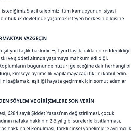
i istediğimiz 5 acil talebimizi tüm kamuoyunun, siyasi
k bir hukuk devletinde yaşamak isteyen herkesin bilgisine
DIRMAKTAN VAZGEÇİN
eşit yurttaşlık hakkıdır. Eşit yurttaşlık hakkının reddedildiği
baskı ve şiddeti altında yaşamaya mahkum edildiği,
ığı toplumların bugününde huzur; geleceğine dair herhangi bi
duğu, kimseye ayrımcılık yapılamayacağı fikrini kabul edin.
ilini sağlamak, eşitliği hayata geçirmek için somut adımlar
DEN SÖYLEM VE GİRİŞİMLERE SON VERİN
, 6284 sayılı Şiddet Yasası’nın değiştirilmesi, çocuk
dının nafaka hakkının 2-3 yıl gibi sürelerle kısıtlanması,
s hakkına el konulması, farklı cinsel yönelimlere ayrımcılı