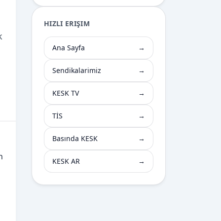
HIZLI ERIŞIM
k
Ana Sayfa
→
Sendikalarimiz
→
KESK TV
→
TİS
→
Basında KESK
→
n
KESK AR
→