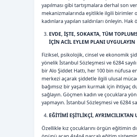
yapılması gibi tartışmalara derhal son ver
mekanizmalarında eşitlikle ilgili birimler
kadınlara yapılan saldırıları önleyin. Hak
EVDE, İŞTE, SOKAKTA, TÜM TOPLU
İÇİN ACİL EYLEM PLANI UYGULAYIN
Fiziksel, psikolojik, cinsel ve ekonomik şi
yönelik İstanbul Sözleşmesi ve 6284 sayıl
bir Alo Şiddet Hattı, her 100 bin nüfusa en
merkezi açarak şiddetle ilgili ulusal müc
bağımsız bir yaşam kurmak için ihtiyaç du
sağlayın. Göçmen kadın ve çocuklara yöne
yapmayın. İstanbul Sözleşmesi ve 6284 sayı
EĞİTİMİ EŞİTLİKÇİ, AYRIMCILIKTAN 
Özellikle kız çocuklarını örgün eğitimin dı
önünü açan 4+4+4 parçalı eğitim sistemine 