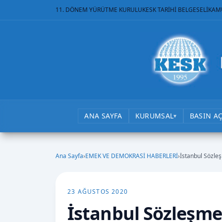
11. DÖNEM YÜRÜTME KURULU
KESK TARİHİ BELGESELİ
KAM
ANA SAYFA
KURUMSAL
BASIN A
▾
Ana Sayfa
›
EMEK VE DEMOKRASİ HABERLERİ
›
İstanbul Sözle
23 AĞUSTOS 2020
İstanbul Sözleşme