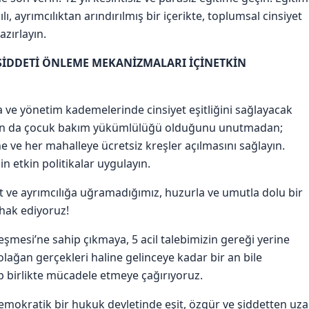
lı, ayrımcılıktan arındırılmış bir içerikte, toplumsal cinsiyet
azırlayın.
E ŞİDDETİ ÖNLEME MEKANİZMALARI İÇİNETKİN
 ve yönetim kademelerinde cinsiyet eşitliğini sağlayacak
rın da çocuk bakım yükümlülüğü olduğunu unutmadan;
ne ve her mahalleye ücretsiz kreşler açılmasını sağlayın.
in etkin politikalar uygulayın.
t ve ayrımcılığa uğramadığımız, huzurla ve umutla dolu bir
 hak ediyoruz!
eşmesi’ne sahip çıkmaya, 5 acil talebimizin gereği yerine
 olağan gerçekleri haline gelinceye kadar bir an bile
 birlikte mücadele etmeye çağırıyoruz.
emokratik bir hukuk devletinde eşit, özgür ve şiddetten uz