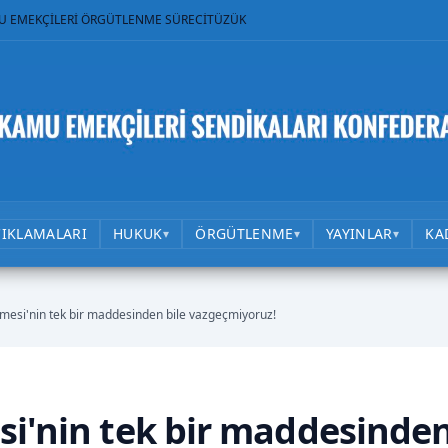
U EMEKÇİLERİ ÖRGÜTLENME SÜRECİ
TÜZÜK
ÇIKLAMALARI
HUKUK
ÖRGÜTLENME
YAYINLAR
KA
▾
▾
▾
şmesi'nin tek bir maddesinden bile vazgeçmiyoruz!
si'nin tek bir maddesinde