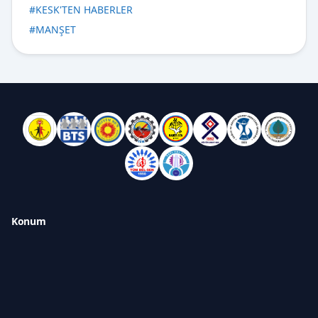
#
KESK'TEN HABERLER
#
MANŞET
Konum