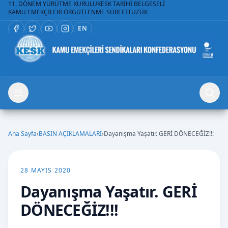
11. DÖNEM YÜRÜTME KURULU
KESK TARİHİ BELGESELİ
KAMU EMEKÇİLERİ ÖRGÜTLENME SÜRECİ
TÜZÜK
EN
Ana Sayfa
›
BASIN AÇIKLAMALARI
›
Dayanışma Yaşatır. GERİ DÖNECEĞİZ!!!
28 MAYIS 2020
Dayanışma Yaşatır. GERİ
DÖNECEĞİZ!!!