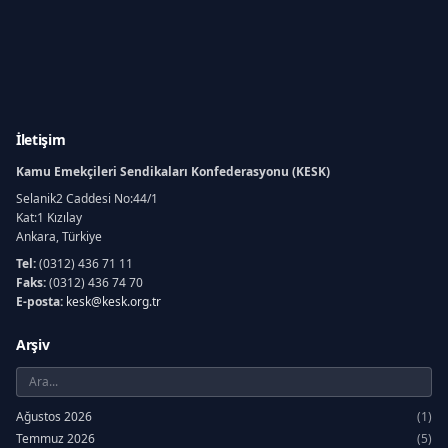
İletişim
Kamu Emekçileri Sendikaları Konfederasyonu (KESK)
Selanik2 Caddesi No:44/1
Kat:1 Kızılay
Ankara, Türkiye
Tel:
(0312) 436 71 11
Faks:
(0312) 436 74 70
E-posta:
kesk@kesk.org.tr
Arşiv
Ağustos 2026
(1)
Temmuz 2026
(5)