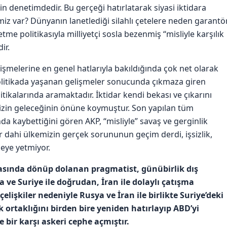
rin denetimdedir. Bu gerçeği hatırlatarak siyasi iktidara
şimiz var? Dünyanın lanetlediği silahlı çetelere neden garantö
me politikasıyla milliyetçi sosla bezenmiş “misliyle karşılık
ir.
lişmelerine en genel hatlarıyla bakıldığında çok net olarak
politikada yaşanan gelişmeler sonucunda çıkmaza giren
litikalarında aramaktadır. İktidar kendi bekası ve çıkarını
imizin geleceğinin önüne koymuştur. Son yapılan tüm
da kaybettiğini gören AKP, “misliyle” savaş ve gerginlik
lar dahi ülkemizin gerçek sorununun geçim derdi, işsizlik,
eye yetmiyor.
rasında dönüp dolanan pragmatist, günübirlik dış
 ve Suriye ile doğrudan, İran ile dolaylı çatışma
lişkiler nedeniyle Rusya ve İran ile birlikte Suriye’deki
 ortaklığını birden bire yeniden hatırlayıp ABD’yi
 bir karşı askeri cephe açmıştır.