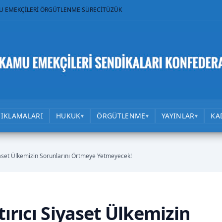
U EMEKÇİLERİ ÖRGÜTLENME SÜRECİ
TÜZÜK
ÇIKLAMALARI
HUKUK
ÖRGÜTLENME
YAYINLAR
KA
▾
▾
▾
yaset Ülkemizin Sorunlarını Örtmeye Yetmeyecek!
ırıcı Siyaset Ülkemizin