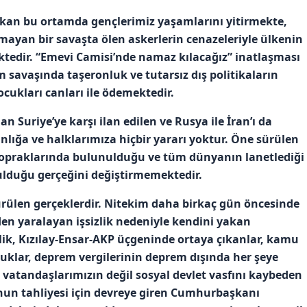
çıkan bu ortamda gençlerimiz yaşamlarını yitirmekte,
ayan bir savaşta ölen askerlerin cenazeleriyle ülkenin
ktedir. “Emevi Camisi’nde namaz kılacağız” inatlaşması
m savaşında taşeronluk ve tutarsız dış politikaların
cukları canları ile ödemektedir.
dan Suriye’ye karşı ilan edilen ve Rusya ile İran’ı da
nlığa ve halklarımıza hiçbir yararı yoktur. Öne sürülen
n topraklarında bulunulduğu ve tüm dünyanın lanetlediği
lduğu gerçeğini değiştirmemektedir.
dürülen gerçeklerdir. Nitekim daha birkaç gün öncesinde
en yaralayan işsizlik nedeniyle kendini yakan
ik, Kızılay-Ensar-AKP üçgeninde ortaya çıkanlar, kamu
uklar, deprem vergilerinin deprem dışında her şeye
 vatandaşlarımızın değil sosyal devlet vasfını kaybeden
un tahliyesi için devreye giren Cumhurbaşkanı