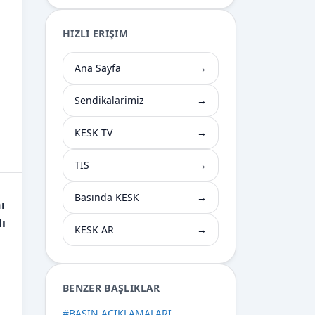
HIZLI ERIŞIM
Ana Sayfa
→
Sendikalarimiz
→
KESK TV
→
TİS
→
Basında KESK
→
ı
ı
KESK AR
→
BENZER BAŞLIKLAR
#
BASIN AÇIKLAMALARI