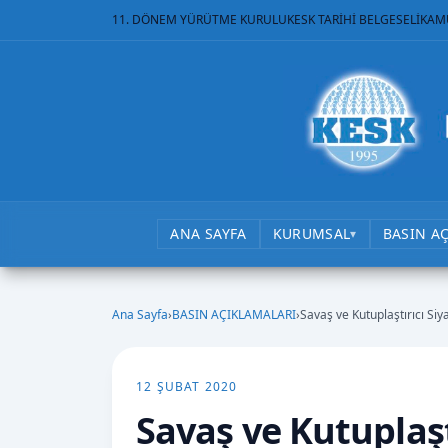
11. DÖNEM YÜRÜTME KURULU
KESK TARİHİ BELGESELİ
KAM
ANA SAYFA
KURUMSAL
BASIN A
▾
Ana Sayfa
›
BASIN AÇIKLAMALARI
›
Savaş ve Kutuplaştırıcı Si
12 ŞUBAT 2020
Savaş ve Kutuplaşt