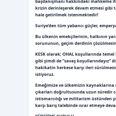
başdanışmanı hakkındaki mahkeme ifad
krizin derinleşerek devam etmesi gibi 
hale getirilmek istenmektedir!
Suriye’den tüm yabancı güçler, emperyal
Bu ülkenin emekçilerinin, halkının yara
sorununun, geçim derdinin çözülmesine
KESK olarak; OHAL koşullarında temel 
gibi şimdi de “savaş koşullarındayız” 
hakikatin herkese karşı ileri sürülme
istiyoruz.
Emeğimize ve ülkemizin kaynaklarına sah
çıkarları doğrultusunda uzun süredir ca
istismarcılığı ve militarizm üstünden 
karşı barış talebinde ısrar etmeye dev