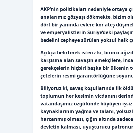
AKP’nin politikaları nedeniyle ortaya 
analarımız gözyaşı dökmekte, bizim olm
dört bir yanında evlere kor ateş düşme
ve emperyalistlerin Suriye’deki paylaşı
bedelini cepheye sürülen yoksul halk ço
Açıkça belirtmek isteriz ki, birinci ağız
karşısına alan savaşın emekçilere, insa
gerekçelerin hiçbiri başka bir ülkeni
çetelerin resmi garantörlüğüne soyunu
Biliyoruz ki, savaş koşullarında ilk öl
toplumun her kesimin vicdanını derind
vatandaşımız özgülünde büyüyen işsizl
kaynaklarının yağma ve talanı, yolsuzl
harcanmış olması, çığın altında sadece
devletin kalması, uyuşturucu patronun