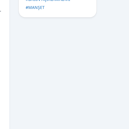
#
MANŞET
r