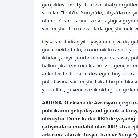
gerçekleştiren İŞİD türevi cihatçı örgütle
sorulan “İdlib’te, Suriye’de, Libya’da ne i
olundu?” sorularını uzmanlaştığı algı yönet
verilmiştir” türü cevaplarla geçiştirmekted
Oysa son birkaç yılın yaşanan iç ve dış ge
görülmektedir ki, ekonomik kriz ve dış 
iktidar çareyi içeride ve dışarıda savaş po
halkın çıkarı ve çocuklarımızın, gençler
anketlerde iktidarın desteğini büyük oran
politikasına sarılmıştır. Fakat bu politika
yoksulluk, güvencesizlik olduğunu gizlem
ABD/NATO ekseni ile Avrasyacı çizgi a
politikanın gelip dayandığı nokta Rusya
olmuştur. Düne kadar ABD ile yaşadığı çe
çatışmalara müdahil olan AKP, stratejik
arkasına alarak Rusya, İran ve Suriye’ye