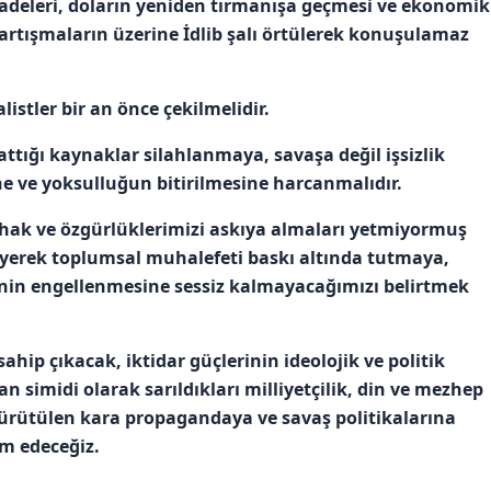
eleri, doların yeniden tırmanışa geçmesi ve ekonomik
tartışmaların üzerine İdlib şalı örtülerek konuşulamaz
istler bir an önce çekilmelidir.
ttığı kaynaklar silahlanmaya, savaşa değil işsizlik
 ve yoksulluğun bitirilmesine harcanmalıdır.
hak ve özgürlüklerimizi askıya almaları yetmiyormuş
diyerek toplumsal muhalefeti baskı altında tutmaya,
sinin engellenmesine sessiz kalmayacağımızı belirtmek
ip çıkacak, iktidar güçlerinin ideolojik ve politik
n simidi olarak sarıldıkları milliyetçilik, din ve mezhep
yürütülen kara propagandaya ve savaş politikalarına
am edeceğiz.