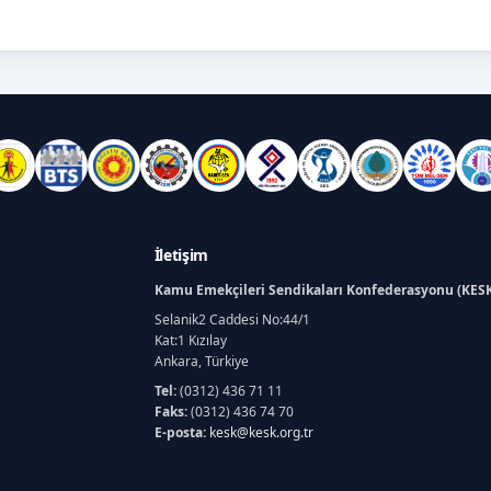
İletişim
Kamu Emekçileri Sendikaları Konfederasyonu (KES
Selanik2 Caddesi No:44/1
Kat:1 Kızılay
Ankara, Türkiye
Tel:
(0312) 436 71 11
Faks:
(0312) 436 74 70
E-posta:
kesk@kesk.org.tr