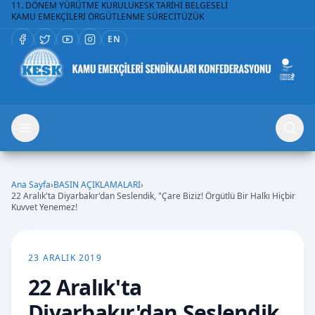
11. DÖNEM YÜRÜTME KURULU
KESK TARİHİ BELGESELİ
KAMU EMEKÇİLERİ ÖRGÜTLENME SÜRECİ
TÜZÜK
EN
Ana Sayfa
›
BASIN AÇIKLAMALARI
›
22 Aralık'ta Diyarbakır'dan Seslendik, "Çare Biziz! Örgütlü Bir Halkı Hiçbir
Kuvvet Yenemez!
23 ARALIK 2019
22 Aralık'ta
Diyarbakır'dan Seslendik,