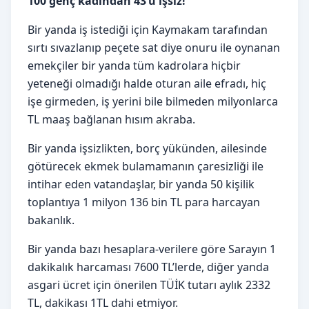
100 genç kadından 43’ü işsiz!
Bir yanda iş istediği için Kaymakam tarafından
sırtı sıvazlanıp peçete sat diye onuru ile oynanan
emekçiler bir yanda tüm kadrolara hiçbir
yeteneği olmadığı halde oturan aile efradı, hiç
işe girmeden, iş yerini bile bilmeden milyonlarca
TL maaş bağlanan hısım akraba.
Bir yanda işsizlikten, borç yükünden, ailesinde
götürecek ekmek bulamamanın çaresizliği ile
intihar eden vatandaşlar, bir yanda 50 kişilik
toplantıya 1 milyon 136 bin TL para harcayan
bakanlık.
Bir yanda bazı hesaplara-verilere göre Sarayın 1
dakikalık harcaması 7600 TL’lerde, diğer yanda
asgari ücret için önerilen TÜİK tutarı aylık 2332
TL, dakikası 1TL dahi etmiyor.