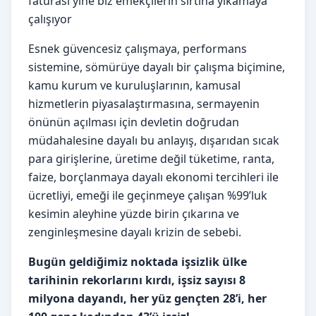
faturası yine biz emekçilerin sırtına yıkamaya
çalışıyor
Esnek güvencesiz çalışmaya, performans
sistemine, sömürüye dayalı bir çalışma biçimine,
kamu kurum ve kuruluşlarının, kamusal
hizmetlerin piyasalaştırmasına, sermayenin
önünün açılması için devletin doğrudan
müdahalesine dayalı bu anlayış, dışarıdan sıcak
para girişlerine, üretime değil tüketime, ranta,
faize, borçlanmaya dayalı ekonomi tercihleri ile
ücretliyi, emeği ile geçinmeye çalışan %99’luk
kesimin aleyhine yüzde birin çıkarına ve
zenginleşmesine dayalı krizin de sebebi.
Bugün geldiğimiz noktada işsizlik ülke
tarihinin rekorlarını kırdı, işsiz sayısı 8
milyona dayandı, her yüz gençten 28’i, her