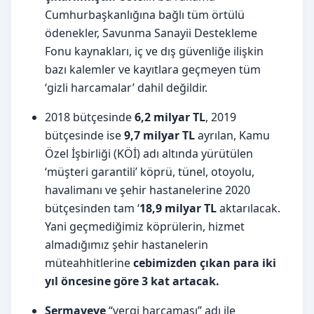
Cumhurbaşkanlığına bağlı tüm örtülü
ödenekler, Savunma Sanayii Destekleme
Fonu kaynakları, iç ve dış güvenliğe ilişkin
bazı kalemler ve kayıtlara geçmeyen tüm
‘gizli harcamalar’ dahil değildir.
2018 bütçesinde
6,2 milyar TL
, 2019
bütçesinde ise
9,7 milyar TL
ayrılan, Kamu
Özel İşbirliği (KÖİ) adı altında yürütülen
‘müşteri garantili’ köprü, tünel, otoyolu,
havalimanı ve şehir hastanelerine 2020
bütçesinden tam ‘
18,9 milyar TL
aktarılacak.
Yani geçmediğimiz köprülerin, hizmet
almadığımız şehir hastanelerin
müteahhitlerine
cebimizden çıkan para iki
yıl öncesine göre 3 kat artacak.
Sermayeye
“vergi harcaması” adı ile