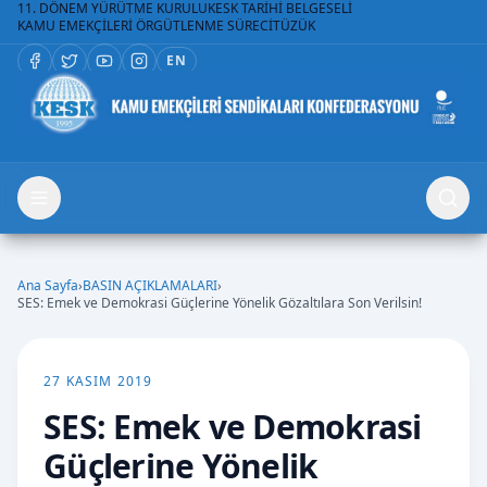
11. DÖNEM YÜRÜTME KURULU
KESK TARİHİ BELGESELİ
KAMU EMEKÇİLERİ ÖRGÜTLENME SÜRECİ
TÜZÜK
EN
Ana Sayfa
›
BASIN AÇIKLAMALARI
›
SES: Emek ve Demokrasi Güçlerine Yönelik Gözaltılara Son Verilsin!
27 KASIM 2019
SES: Emek ve Demokrasi
Güçlerine Yönelik