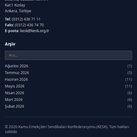
Kat:1 Kızılay
Ankara, Türkiye
Tel:
(0312) 436 71 11
Faks:
(0312) 436 74 70
E-posta:
kesk@kesk.org.tr
Arşiv
Ağustos 2026
(1)
Temmuz 2026
(5)
Haziran 2026
(11)
Mayıs 2026
(11)
Nisan 2026
(6)
Mart 2026
(6)
Şubat 2026
(6)
Ocak 2026
(7)
Aralık 2025
(12)
Kasım 2025
(6)
© 2026 Kamu Emekçileri Sendikaları Konfederasyonu (KESK). Tüm hakları
saklıdır.
Ekim 2025
(5)