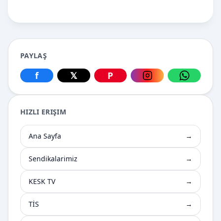
PAYLAŞ
f
𝕏
P
Facebook üzerinden paylaş
X üzerinden paylaş
Pinterest üzerinden paylaş
Instagram üzerin
WhatsApp
HIZLI ERIŞIM
Ana Sayfa
→
Sendikalarimiz
→
KESK TV
→
TİS
→