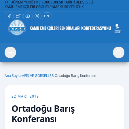
11. DÖNEM YÜRÜTME KURULU
KESK TARİHİ BELGESELİ
KAMU EMEKÇİLERİ ÖRGÜTLENME SÜRECİ
TÜZÜK
EN
Ana Sayfa
›
AFİŞ VE GÖRSELLER
›
Ortadoğu Barış Konferansı
22 MART 2019
Ortadoğu Barış
Konferansı