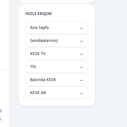
HIZLI ERIŞIM
Ana Sayfa
→
Sendikalarimiz
→
KESK TV
→
TİS
→
Basında KESK
→
KESK AR
→
l
,