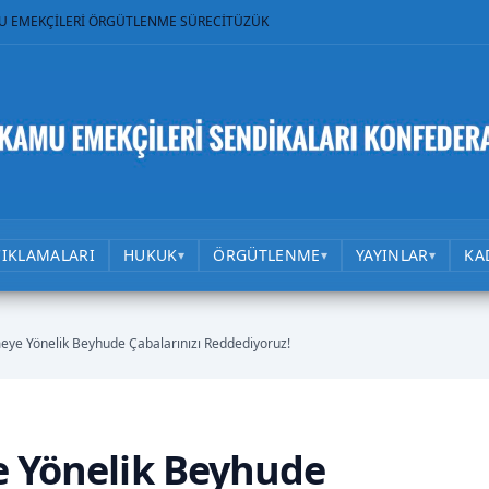
U EMEKÇİLERİ ÖRGÜTLENME SÜRECİ
TÜZÜK
ÇIKLAMALARI
HUKUK
ÖRGÜTLENME
YAYINLAR
KA
▾
▾
▾
meye Yönelik Beyhude Çabalarınızı Reddediyoruz!
e Yönelik Beyhude