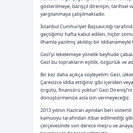
gösterilmeye, barışçıl direnişin, tarihsel
yargılanmaya çalışılmaktadır.
İstanbul Cumhuriyet Başsavcılığı tarafın
geçtiğimiz hafta kabul edilen, hiçbir s
ilhamla yazılmış akıldışı bir iddianameyle 
Gezi’yi lekelemeye yönelik beyhude çabalar
Gezi bu toprakların eşitlik, özgürlük ve 
Bir kez daha açıkça söyleyelim: Gezi, ülke
Çaresizce iddia ettiğiniz gibi içeriden veya 
örgütü, finansörü yoktur! Gezi Direnişi’ni
dönüştürmenize asla izin vermeyeceğiz.
2013 yılının Haziran ayından beri sisteml
kamuoyu tarafından itibar edilmediği gibi
çerçevesinde son derece meşru ve anayasa