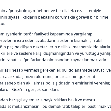
n ağırlaştırılmış müebbet ve bir dizi ek ceza istemiyle
inin siyasal iktidarın bekasını korumakla görevli bir birime
ur.
demisyenlerin terör faaliyeti kapsamında yargılanıp
evlerini icra eden avukatların seslerini kısmak için akıl
in peşine düşen gazetecilerin delilsiz, mesnetsiz iddialarla
 fikirlere ve seslere karşı düşmanlığından ve yürüttüğü yanlış
erin rahatsızlığın farkında olmasından kaynaklanmaktadır.
air asıl hesap vermesi gerekenler, bu iddianamede Davacı ve
larca arkadaşımızın ölümüne, onlarcasının gözlerini
 sebep olan akıl almaz polis şiddetinin emirlerini verenler,
ardır Gezi’nin gerçek sanıkları.
dan barışçıl eylemlerle haykırdıkları haklı ve meşru
n adalet mekanizmasını, bu demokratik talepleri bastırmak v