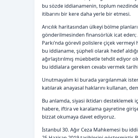
bu sözde iddianamenin, toplum nezdinde 
itibarını bir kere daha yerle bir etmesi.
Arıcılık haritasından ülkeyi bölme planla
gönderilmesinden finansörlük icat eden; An
Parkı’nda görevli polislere çiçek verme
bu iddianame, şüpheli olarak hedef aldığı
ağırlaştırılmış müebbetle tehdit ediyor ol
bu iddialara gereken cevabı vermek tari
Unutmayalım ki burada yargılanmak istene
katılarak anayasal haklarını kullanan, de
Bu anlamda, siyasi iktidarı desteklemek iç
habere, iftira ve karalama gayretine giriş
bizzat okumaya davet ediyoruz.
İstanbul 30. Ağır Ceza Mahkemesi bu iddi
25 Haziran 2019 tarihlerini göstermiştir. 