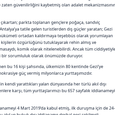
zaten güvenilirliğini kaybetmiş olan adalet mekanizmasını
rı çıkartan; parkta toplanan gençlere poğaça, sandviç
talya’ya tatile gelen turistlerden dış güçler yaratan; Gezi
yi hükümeti ortadan kaldırmaya teşebbüs olarak yorumlayan
 kişilerin özgürlüğünü tutuklayarak rehin almış ve
masaydı, komik olarak nitelenebilirdi. Ancak tüm ciddiyetiyl
hi bir sorumluluk olarak önümüzde duruyor.
n bu 16 kişi şahsında, ülkemizin 80 kentinde Gezi’ye
mokrasiye güç vermiş milyonlarca yurttaşımızdır.
in kendi yarattıkları yalan dünyasında her türlü akıl dışı
enlere karşı, tüm yurttaşlarımızı bu 657 sayfalık iddianameyi
anameyi 4 Mart 2019’da kabul etmiş, ilk duruşma için de 24-
Bu akıl ve hukuk dışı iddianame derhal geri çekilmeli,