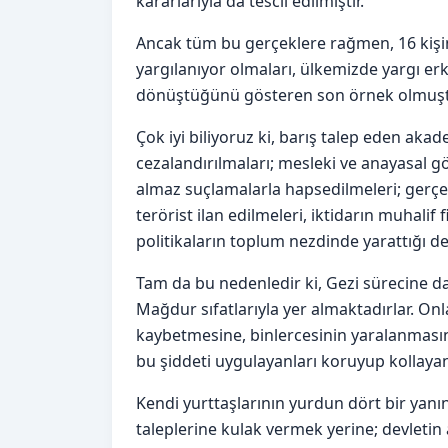
kararlarıyla da tescil edilmiştir.
Ancak tüm bu gerçeklere rağmen, 16 kişini
yargılanıyor olmaları, ülkemizde yargı erk
dönüştüğünü gösteren son örnek olmuşt
Çok iyi biliyoruz ki, barış talep eden aka
cezalandırılmaları; mesleki ve anayasal gör
almaz suçlamalarla hapsedilmeleri; gerçeğ
terörist ilan edilmeleri, iktidarın muhalif
politikaların toplum nezdinde yarattığı d
Tam da bu nedenledir ki, Gezi sürecine d
Mağdur sıfatlarıyla yer almaktadırlar. On
kaybetmesine, binlercesinin yaralanmasına
bu şiddeti uygulayanları koruyup kollayanl
Kendi yurttaşlarının yurdun dört bir yanın
taleplerine kulak vermek yerine; devleti