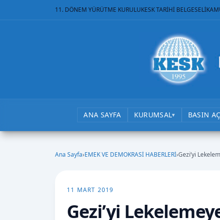
11. DÖNEM YÜRÜTME KURULU
KESK TARİHİ BELGESELİ
KAM
ANA SAYFA
KURUMSAL
BASIN A
▾
Ana Sayfa
›
EMEK VE DEMOKRASİ HABERLERİ
›
Gezi’yi Lekele
11 MART 2019
Gezi’yi Lekelemey