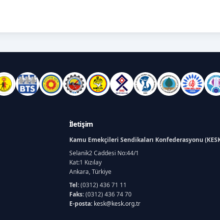
İletişim
Kamu Emekçileri Sendikaları Konfederasyonu (KES
Selanik2 Caddesi No:44/1
Kat:1 Kızılay
Ankara, Türkiye
Tel:
(0312) 436 71 11
Faks:
(0312) 436 74 70
E-posta:
kesk@kesk.org.tr