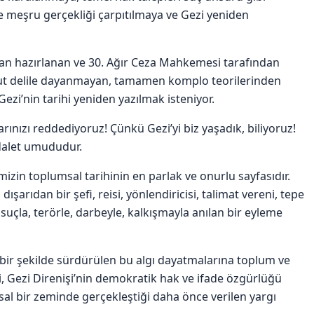
 ve meşru gerçekliği çarpıtılmaya ve Gezi yeniden
dan hazırlanan ve 30. Ağır Ceza Mahkemesi tarafından
omut delile dayanmayan, tamamen komplo teorilerinden
Gezi’nin tarihi yeniden yazılmak isteniyor.
ınızı reddediyoruz! Çünkü Gezi’yi biz yaşadık, biliyoruz!
adalet umududur.
mizin toplumsal tarihinin en parlak ve onurlu sayfasıdır.
dışarıdan bir şefi, reisi, yönlendiricisi, talimat vereni, tepe
 suçla, terörle, darbeyle, kalkışmayla anılan bir eyleme
i bir şekilde sürdürülen bu algı dayatmalarına toplum ve
, Gezi Direnişi’nin demokratik hak ve ifade özgürlüğü
l bir zeminde gerçekleştiği daha önce verilen yargı