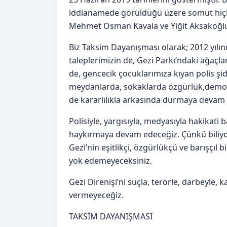
iddianamede görüldüğü üzere somut hiçbir
Mehmet Osman Kavala ve Yiğit Aksakoğlu d
Biz Taksim Dayanışması olarak; 2012 yılın
taleplerimizin de, Gezi Parkı’ndaki ağaçlar
de, gencecik çocuklarımıza kıyan polis 
meydanlarda, sokaklarda özgürlük,demokr
de kararlılıkla arkasında durmaya devam
Polisiyle, yargısıyla, medyasıyla hakikati 
haykırmaya devam edeceğiz. Çünkü biliyo
Gezi’nin eşitlikçi, özgürlükçü ve barışçıl b
yok edemeyeceksiniz.
Gezi Direnişi’ni suçla, terörle, darbeyle,
vermeyeceğiz.
TAKSİM DAYANIŞMASI