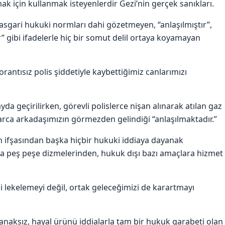
için kullanmak isteyenlerdir Gezi’nin gerçek sanıkları.
asgari hukuki normları dahi gözetmeyen, “anlaşılmıştır”,
r” gibi ifadelerle hiç bir somut delil ortaya koyamayan
 orantısız polis şiddetiyle kaybettiğimiz canlarımızı
da geçirilirken, görevli polislerce nişan alınarak atılan gaz
rca arkadaşımızın görmezden gelindiği “anlaşılmaktadır.”
n ifşasından başka hiçbir hukuki iddiaya dayanak
ca peş peşe dizmelerinden, hukuk dışı bazı amaçlara hizmet
 lekelemeyi değil, ortak geleceğimizi de karartmayı
anaksız, hayal ürünü iddialarla tam bir hukuk garabeti olan