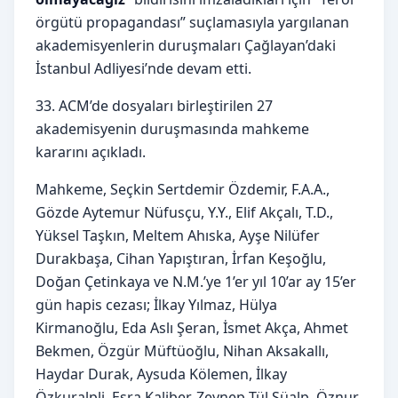
örgütü propagandası” suçlamasıyla yargılanan
akademisyenlerin duruşmaları Çağlayan’daki
İstanbul Adliyesi’nde devam etti.
33. ACM’de dosyaları birleştirilen 27
akademisyenin duruşmasında mahkeme
kararını açıkladı.
Mahkeme, Seçkin Sertdemir Özdemir, F.A.A.,
Gözde Aytemur Nüfusçu, Y.Y., Elif Akçalı, T.D.,
Yüksel Taşkın, Meltem Ahıska, Ayşe Nilüfer
Durakbaşa, Cihan Yapıştıran, İrfan Keşoğlu,
Doğan Çetinkaya ve N.M.’ye 1’er yıl 10’ar ay 15’er
gün hapis cezası; İlkay Yılmaz, Hülya
Kirmanoğlu, Eda Aslı Şeran, İsmet Akça, Ahmet
Bekmen, Özgür Müftüoğlu, Nihan Aksakallı,
Haydar Durak, Aysuda Kölemen, İlkay
Özkuralpli, Esra Kaliber, Zeynep Tül Süalp, Öznur