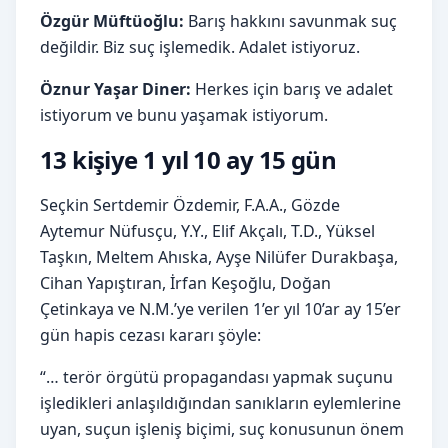
Özgür Müftüoğlu:
Barış hakkını savunmak suç
değildir. Biz suç işlemedik. Adalet istiyoruz.
Öznur Yaşar Diner:
Herkes için barış ve adalet
istiyorum ve bunu yaşamak istiyorum.
13 kişiye 1 yıl 10 ay 15 gün
Seçkin Sertdemir Özdemir, F.A.A., Gözde
Aytemur Nüfusçu, Y.Y., Elif Akçalı, T.D., Yüksel
Taşkın, Meltem Ahıska, Ayşe Nilüfer Durakbaşa,
Cihan Yapıştıran, İrfan Keşoğlu, Doğan
Çetinkaya ve N.M.’ye verilen 1’er yıl 10’ar ay 15’er
gün hapis cezası kararı şöyle:
“… terör örgütü propagandası yapmak suçunu
işledikleri anlaşıldığından sanıkların eylemlerine
uyan, suçun işleniş biçimi, suç konusunun önem