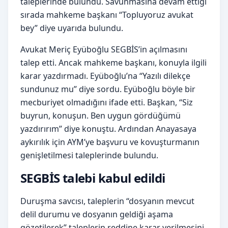
taleplerinde bulundu. Savunmasına devam ettiği
sırada mahkeme başkanı “Topluyoruz avukat
bey” diye uyarıda bulundu.
Avukat Meriç Eyüboğlu SEGBİS’in açılmasını
talep etti. Ancak mahkeme başkanı, konuyla ilgili
karar yazdırmadı. Eyüboğlu’na “Yazılı dilekçe
sundunuz mu” diye sordu. Eyüboğlu böyle bir
mecburiyet olmadığını ifade etti. Başkan, “Siz
buyrun, konuşun. Ben uygun gördüğümü
yazdırırım” diye konuştu. Ardından Anayasaya
aykırılık için AYM’ye başvuru ve kovuşturmanın
genişletilmesi taleplerinde bulundu.
SEGBİS talebi kabul edildi
Duruşma savcısı, taleplerin “dosyanın mevcut
delil durumu ve dosyanın geldiği aşama
gözetilerek” taleplerin reddine karar verilmesini