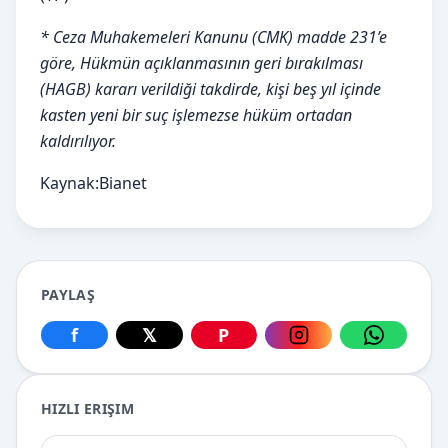
* Ceza Muhakemeleri Kanunu (CMK) madde 231’e
göre, Hükmün açıklanmasının geri bırakılması
(HAGB) kararı verildiği takdirde, kişi beş yıl içinde
kasten yeni bir suç işlemezse hüküm ortadan
kaldırılıyor.
Kaynak:Bianet
PAYLAŞ
f
𝕏
P
Facebook üzerinden paylaş
X üzerinden paylaş
Pinterest üzerinden paylaş
Instagram üzerin
WhatsApp
HIZLI ERIŞIM