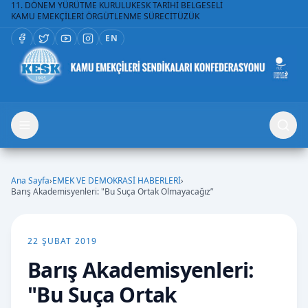
11. DÖNEM YÜRÜTME KURULU
KESK TARİHİ BELGESELİ
KAMU EMEKÇİLERİ ÖRGÜTLENME SÜRECİ
TÜZÜK
EN
Ana Sayfa
›
EMEK VE DEMOKRASİ HABERLERİ
›
Barış Akademisyenleri: "Bu Suça Ortak Olmayacağız”
22 ŞUBAT 2019
Barış Akademisyenleri:
"Bu Suça Ortak