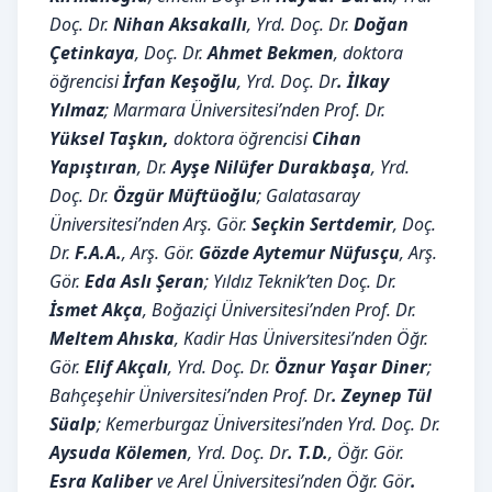
Doç. Dr.
Nihan Aksakallı
, Yrd. Doç. Dr.
Doğan
Çetinkaya
, Doç. Dr.
Ahmet Bekmen
, doktora
öğrencisi
İrfan Keşoğlu
, Yrd. Doç. Dr
. İlkay
Yılmaz
; Marmara Üniversitesi’nden Prof. Dr.
Yüksel Taşkın,
doktora öğrencisi
Cihan
Yapıştıran
, Dr.
Ayşe Nilüfer Durakbaşa
, Yrd.
Doç. Dr.
Özgür Müftüoğlu
; Galatasaray
Üniversitesi’nden Arş. Gör.
Seçkin Sertdemir
, Doç.
Dr.
F.A.A.
, Arş. Gör.
Gözde Aytemur Nüfusçu
, Arş.
Gör.
Eda Aslı Şeran
; Yıldız Teknik’ten Doç. Dr.
İsmet Akça
, Boğaziçi Üniversitesi’nden Prof. Dr.
Meltem Ahıska
, Kadir Has Üniversitesi’nden Öğr.
Gör.
Elif Akçalı
, Yrd. Doç. Dr.
Öznur Yaşar Diner
;
Bahçeşehir Üniversitesi’nden Prof. Dr
. Zeynep Tül
Süalp
; Kemerburgaz Üniversitesi’nden Yrd. Doç. Dr.
Aysuda Kölemen
, Yrd. Doç. Dr
. T.D.
, Öğr. Gör.
Esra Kaliber
ve Arel Üniversitesi’nden Öğr. Gör
.