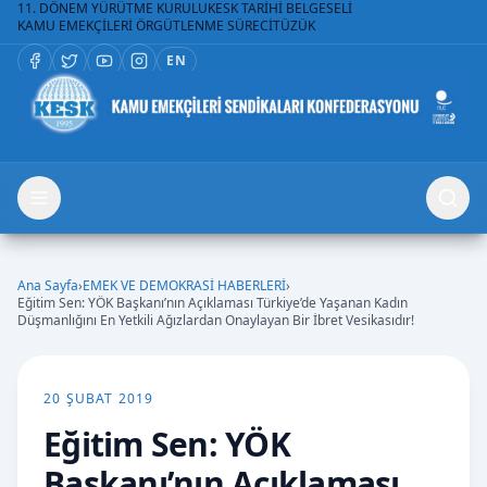
11. DÖNEM YÜRÜTME KURULU
KESK TARİHİ BELGESELİ
KAMU EMEKÇİLERİ ÖRGÜTLENME SÜRECİ
TÜZÜK
EN
Ana Sayfa
›
EMEK VE DEMOKRASİ HABERLERİ
›
Eğitim Sen: YÖK Başkanı’nın Açıklaması Türkiye’de Yaşanan Kadın
Düşmanlığını En Yetkili Ağızlardan Onaylayan Bir İbret Vesikasıdır!
20 ŞUBAT 2019
Eğitim Sen: YÖK
Başkanı’nın Açıklaması