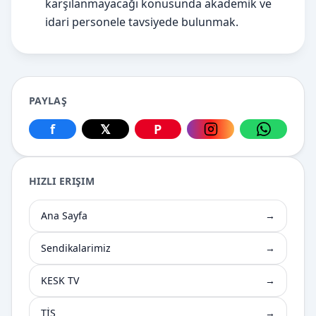
karşılanmayacağı konusunda akademik ve
idari personele tavsiyede bulunmak.
PAYLAŞ
f
𝕏
P
Facebook üzerinden paylaş
X üzerinden paylaş
Pinterest üzerinden paylaş
Instagram üzerin
WhatsApp
HIZLI ERIŞIM
Ana Sayfa
→
Sendikalarimiz
→
KESK TV
→
TİS
→