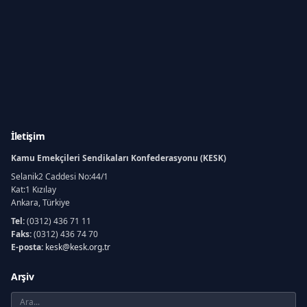
İletişim
Kamu Emekçileri Sendikaları Konfederasyonu (KESK)
Selanik2 Caddesi No:44/1
Kat:1 Kızılay
Ankara, Türkiye
Tel:
(0312) 436 71 11
Faks:
(0312) 436 74 70
E-posta:
kesk@kesk.org.tr
Arşiv