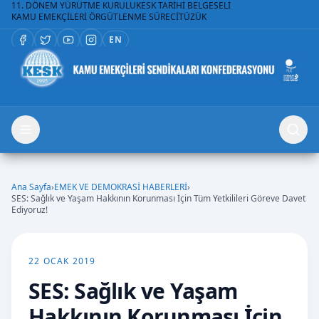
11. DÖNEM YÜRÜTME KURULU
KESK TARİHİ BELGESELİ
KAMU EMEKÇİLERİ ÖRGÜTLENME SÜRECİ
TÜZÜK
EN
Ana Sayfa
›
EMEK VE DEMOKRASİ HABERLERİ
›
SES: Sağlık ve Yaşam Hakkının Korunması İçin Tüm Yetkilileri Göreve Davet
Ediyoruz!
22 OCAK 2019
SES: Sağlık ve Yaşam
Hakkının Korunması İçin