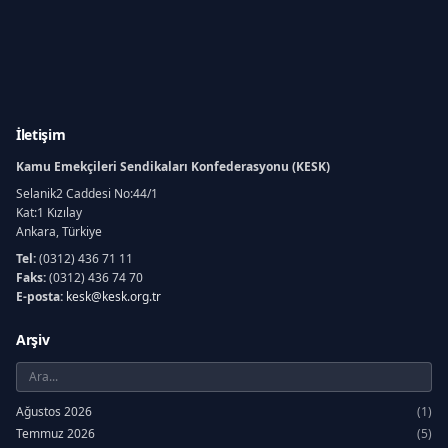
İletişim
Kamu Emekçileri Sendikaları Konfederasyonu (KESK)
Selanik2 Caddesi No:44/1
Kat:1 Kızılay
Ankara, Türkiye
Tel:
(0312) 436 71 11
Faks:
(0312) 436 74 70
E-posta:
kesk@kesk.org.tr
Arşiv
Ağustos 2026
(1)
Temmuz 2026
(5)