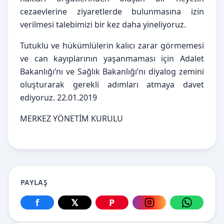
cezaevlerine ziyaretlerde bulunmasına izin
verilmesi talebimizi bir kez daha yineliyoruz.
Tutuklu ve hükümlülerin kalıcı zarar görmemesi
ve can kayıplarının yaşanmaması için Adalet
Bakanlığı’nı ve Sağlık Bakanlığı’nı diyalog zemini
oluşturarak gerekli adımları atmaya davet
ediyoruz. 22.01.2019
MERKEZ YÖNETİM KURULU
PAYLAŞ
f
𝕏
P
Facebook üzerinden paylaş
X üzerinden paylaş
Pinterest üzerinden paylaş
Instagram üzerin
WhatsApp