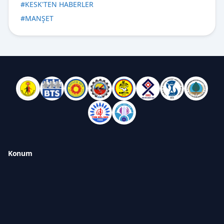
#
KESK'TEN HABERLER
#
MANŞET
Konum