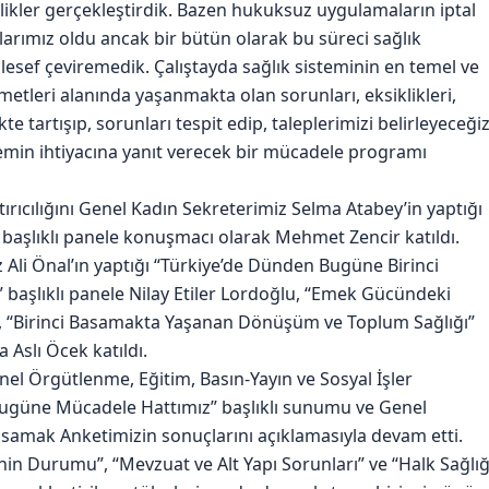
kinlikler gerçekleştirdik. Bazen hukuksuz uygulamaların iptal
arımız oldu ancak bir bütün olarak bu süreci sağlık
lesef çeviremedik. Çalıştayda sağlık sisteminin en temel ve
metleri alanında yaşanmakta olan sorunları, eksiklikleri,
te tartışıp, sorunları tespit edip, taleplerimizi belirleyeceği
nemin ihtiyacına yanıt verecek bir mücadele programı
rıcılığını Genel Kadın Sekreterimiz Selma Atabey’in yaptığı
” başlıklı panele konuşmacı olarak Mehmet Zencir katıldı.
iz Ali Önal’ın yaptığı “Türkiye’de Dünden Bugüne Birinci
aşlıklı panele Nilay Etiler Lordoğlu, “Emek Gücündeki
z, “Birinci Basamakta Yaşanan Dönüşüm ve Toplum Sağlığı”
 Aslı Öcek katıldı.
el Örgütlenme, Eğitim, Basın-Yayın ve Sosyal İşler
Bugüne Mücadele Hattımız” başlıklı sunumu ve Genel
Basamak Anketimizin sonuçlarını açıklamasıyla devam etti.
in Durumu”, “Mevzuat ve Alt Yapı Sorunları” ve “Halk Sağlığ