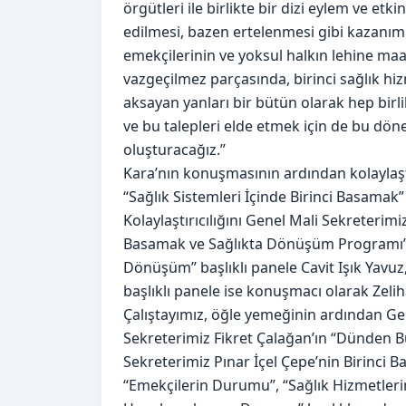
örgütleri ile birlikte bir dizi eylem ve et
edilmesi, bazen ertelenmesi gibi kazanıml
emekçilerinin ve yoksul halkın lehine maa
vazgeçilmez parçasında, birinci sağlık hiz
aksayan yanları bir bütün olarak hep birlik
ve bu talepleri elde etmek için de bu dö
oluşturacağız.”
Kara’nın konuşmasının ardından kolaylaştı
“Sağlık Sistemleri İçinde Birinci Basamak
Kolaylaştırıcılığını Genel Mali Sekreterim
Basamak ve Sağlıkta Dönüşüm Programı” b
Dönüşüm” başlıklı panele Cavit Işık Yavu
başlıklı panele ise konuşmacı olarak Zeliha
Çalıştayımız, öğle yemeğinin ardından Gen
Sekreterimiz Fikret Çalağan’ın “Dünden 
Sekreterimiz Pınar İçel Çepe’nin Birinci 
“Emekçilerin Durumu”, “Sağlık Hizmetlerin