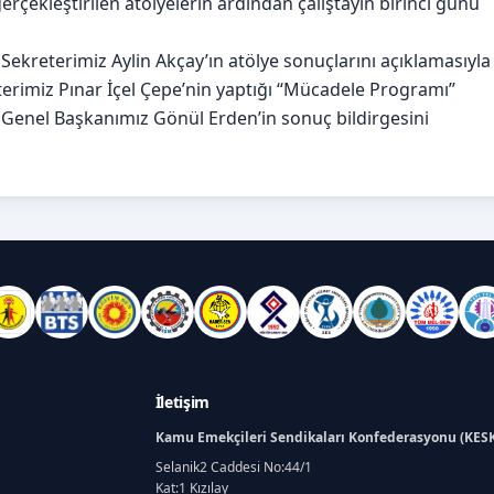
çekleştirilen atölyelerin ardından çalıştayın birinci günü
Sekreterimiz Aylin Akçay’ın atölye sonuçlarını açıklamasıyla
eterimiz Pınar İçel Çepe’nin yaptığı “Mücadele Programı”
ş Genel Başkanımız Gönül Erden’in sonuç bildirgesini
İletişim
Kamu Emekçileri Sendikaları Konfederasyonu (KES
Selanik2 Caddesi No:44/1
Kat:1 Kızılay