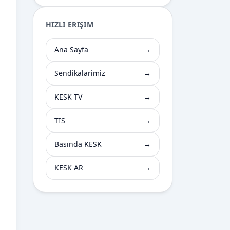
HIZLI ERIŞIM
Ana Sayfa
→
Sendikalarimiz
→
KESK TV
→
TİS
→
Basında KESK
→
KESK AR
→