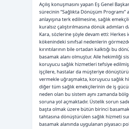
Açılış konuşmasını yapan Eş Genel Başkan
sürecinin “Sağlıkta Dönüşüm Programı” a
anlayışına terk edilmesine, sağlık emekçi
kuralsız çalıştırılmasına dönük adımları d
Kara, sözlerine şöyle devam etti: Herkes iç
kökenindeki sınıfsal nedenlerin görmezde
kırıntılarının bile ortadan kalktığı bu d
basamak alanı olmuştur. Aile hekimliği si
koruyucu sağlık hizmetleri tefsiye edilmiş
işçilere, hastalar da müşteriye dönüştürü
vermekle uğraşmakta, koruyucu sağlık hiz
diğer tüm sağlık emekçilerinin de iş güc
neden olan bu sistem aynı zamanda bölge
soruna yol açmaktadır. Üstelik sorun sa
başta olmak üzere bütün birinci basamak sa
tahtasına dönüştürülen sağlık hizmeti s
basamak alanında uygulanan piyasacı pol