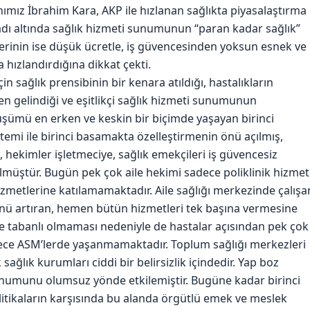
ımız İbrahim Kara, AKP ile hızlanan sağlıkta piyasalaştırma
dı altında sağlık hizmeti sunumunun “paran kadar sağlık”
lerinin ise düşük ücretle, iş güvencesinden yoksun esnek ve
a hızlandırdığına dikkat çekti.
in sağlık prensibinin bir kenara atıldığı, hastalıkların
n gelindiği ve eşitlikçi sağlık hizmeti sunumunun
önüşümü en erken ve keskin bir biçimde yaşayan birinci
stemi ile birinci basamakta özelleştirmenin önü açılmış,
, hekimler işletmeciye, sağlık emekçileri iş güvencesiz
lmüştür. Bugün pek çok aile hekimi sadece poliklinik hizmet
metlerine katılamamaktadır. Aile sağlığı merkezinde çalışa
ünü artıran, hemen bütün hizmetleri tek başına vermesine
 tabanlı olmaması nedeniyle de hastalar açısından pek çok
dece ASM’lerde yaşanmamaktadır. Toplum sağlığı merkezleri
ğlık kurumları ciddi bir belirsizlik içindedir. Yap boz
unumunu olumsuz yönde etkilemiştir. Bugüne kadar birinci
itikaların karşısında bu alanda örgütlü emek ve meslek