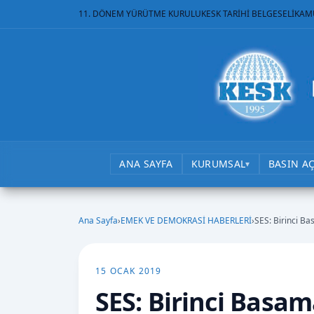
11. DÖNEM YÜRÜTME KURULU
KESK TARİHİ BELGESELİ
KAM
ANA SAYFA
KURUMSAL
BASIN A
▾
Ana Sayfa
›
EMEK VE DEMOKRASİ HABERLERİ
›
SES: Birinci Ba
15 OCAK 2019
SES: Birinci Basam