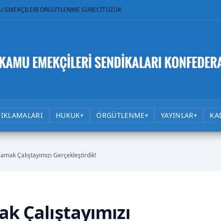
U EMEKÇİLERİ ÖRGÜTLENME SÜRECİ
TÜZÜK
ÇIKLAMALARI
HUKUK
ÖRGÜTLENME
YAYINLAR
KA
▾
▾
▾
samak Çalıştayımızı Gerçekleştirdik!
ak Çalıştayımızı