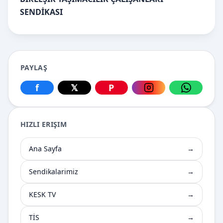
SENDİKASI
PAYLAŞ
f
𝕏
P
Facebook üzerinden paylaş
X üzerinden paylaş
Pinterest üzerinden paylaş
Instagram üzerin
WhatsApp
HIZLI ERIŞIM
Ana Sayfa
→
Sendikalarimiz
→
KESK TV
→
TİS
→