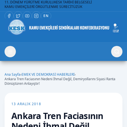
11. DÖNEM YÜRÜTME KURULU
KESK TARİHİ BELGESELİ
KAMU EMEKÇİLERİ ÖRGÜTLENME SÜRECİ
TÜZÜK
EN
Ana Sayfa
›
EMEK VE DEMOKRASİ HABERLERİ
›
Ankara Tren Faciasının Nedeni İhmal Değil, Demiryollarını Siyasi Ranta
Dönüştüren Anlayıştır!
13 ARALIK 2018
Ankara Tren Faciasının
Nedeni İhmal Değil,