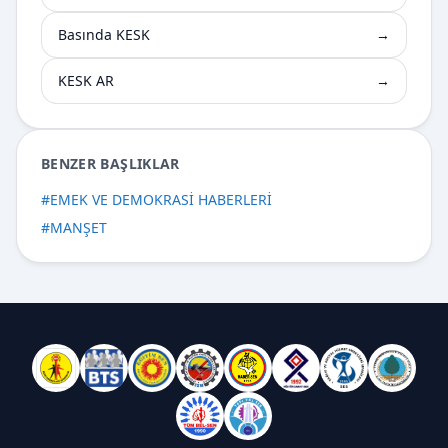
Basında KESK
→
KESK AR
→
BENZER BAŞLIKLAR
#
EMEK VE DEMOKRASİ HABERLERİ
#
MANŞET