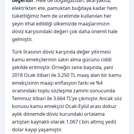
değeridir
. Hele de doğalgazdan, akaryakıta,
elektrikten ete, pamuktan buğdaya kadar hem
tükettiğimiz hem de üretimde kullanılan her
şeyin ithal edildiği ülkemizde maaşlarımızın
döviz karşısındaki değeri çok daha önemli hale
gelmiştir.
Türk lirasının döviz karşında değer yitirmesi
kamu emekçilerinin satın alma gücünü ciddi
şekilde eritmiştir. Örneğin sene başında, yani
2018 Ocak itibari ile 3.250 TL maaş alan bir kamu
emekçisinin maaşı enflasyon farkı ve %4
oranındaki toplu sözleşme zammı sonucunda
Temmuz itibari ile 3.664 TL’ye çıkmıştır. Ancak söz
konusu kamu emekçisi Ocak-Eylül arası dokuz
aylık dönemde döviz kurundaki ortalama
artıştan kaynaklı olarak 1.067 ( bin altmış yedi)
dolar kayıp yaşamıştır.