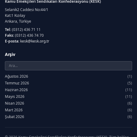
Kamu Emekçileri Sendikaları Konfederasyonu (KESK)
Selanik2 Caddesi No:44/1
Kat:1 Kızılay
Ankara, Türkiye
Tel:
(0312) 436 71 11
Faks:
(0312) 436 74 70
E-posta:
kesk@kesk.org.tr
Arşiv
Ağustos 2026
(1)
Temmuz 2026
(5)
Haziran 2026
(11)
Mayıs 2026
(11)
Nisan 2026
(6)
Mart 2026
(6)
Şubat 2026
(6)
Ocak 2026
(7)
Aralık 2025
(12)
Kasım 2025
(6)