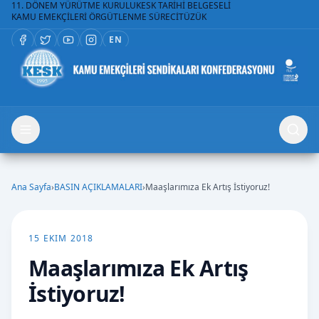
11. DÖNEM YÜRÜTME KURULU
KESK TARİHİ BELGESELİ
KAMU EMEKÇİLERİ ÖRGÜTLENME SÜRECİ
TÜZÜK
EN
Ana Sayfa
›
BASIN AÇIKLAMALARI
›
Maaşlarımıza Ek Artış İstiyoruz!
15 EKIM 2018
Maaşlarımıza Ek Artış
İstiyoruz!