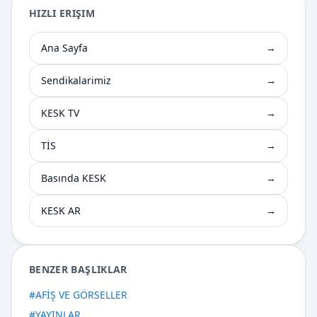
HIZLI ERIŞIM
Ana Sayfa
→
Sendikalarimiz
→
KESK TV
→
TİS
→
Basında KESK
→
KESK AR
→
BENZER BAŞLIKLAR
#
AFİŞ VE GÖRSELLER
#
YAYINLAR