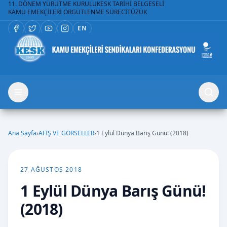
11. DÖNEM YÜRÜTME KURULU
KESK TARİHİ BELGESELİ
KAMU EMEKÇİLERİ ÖRGÜTLENME SÜRECİ
TÜZÜK
EN
Ana Sayfa
›
AFİŞ VE GÖRSELLER
›
1 Eylül Dünya Barış Günü! (2018)
27 AĞUSTOS 2018
1 Eylül Dünya Barış Günü!
(2018)