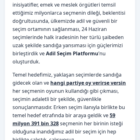
inisiyatifler, emek ve meslek örgütleri temsil
ettiğimiz milyonlarca seçmenin dileği, beklentisi
doğrultusunda, ülkemizde adil ve güvenli bir
seçim ortamının sağlanması, 24 Haziran
seçimlerinde halk iradesinin her türlü şaibeden
uzak şekilde sandığa yansıması için güçlerimizi
birleştirdik ve
Adil Seçim Platformu
’nu
oluşturduk.
Temel hedefimiz, yaklaşan seçimlerde sandığa
gidecek olan ve
hangi partiye oy verirse versin
her seçmenin oyunun kullandığı gibi çıkması,
seçimin adaletli bir şekilde, güvenlikle
sonuçlanmasıdır. Erken seçim ilanıyla birlikte bu
temel hedef etrafında bir araya geldik ve
59
milyon 391 bin 328
seçmenin her birinin isteği
olduğuna inandığımız adil bir seçim için hep
birlikte çalıştık, çalışıyoruz.