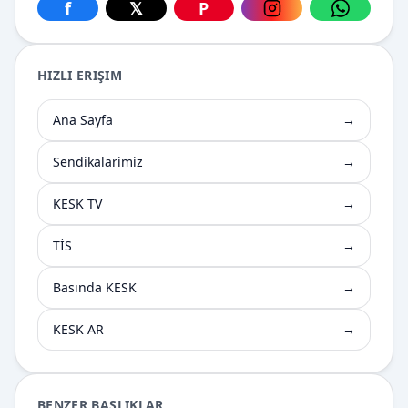
f
𝕏
P
Facebook üzerinden paylaş
X üzerinden paylaş
Pinterest üzerinden paylaş
Instagram üzerin
WhatsApp
HIZLI ERIŞIM
Ana Sayfa
→
Sendikalarimiz
→
KESK TV
→
TİS
→
Basında KESK
→
KESK AR
→
BENZER BAŞLIKLAR