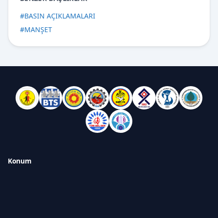
#
BASIN AÇIKLAMALARI
#
MANŞET
Konum