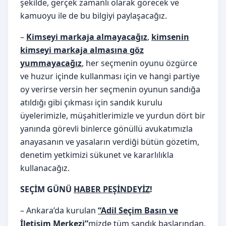
şekilde, gerçek zamanlı olarak görecek ve
kamuoyu ile de bu bilgiyi paylaşacağız.
–
Kimseyi markaja almayacağız
,
kimsenin
kimseyi markaja almasına göz
yummayacağız
, her seçmenin oyunu özgürce
ve huzur içinde kullanması için ve hangi partiye
oy verirse versin her seçmenin oyunun sandığa
atıldığı gibi çıkması için sandık kurulu
üyelerimizle, müşahitlerimizle ve yurdun dört bir
yanında görevli binlerce gönüllü avukatımızla
anayasanın ve yasaların verdiği bütün gözetim,
denetim yetkimizi sükunet ve kararlılıkla
kullanacağız.
SEÇİM GÜNÜ
HABER PEŞİNDEYİZ
!
– Ankara’da kurulan
“Adil Seçim Basın ve
İletişim Merkezi”
mizde tüm sandık başlarından,