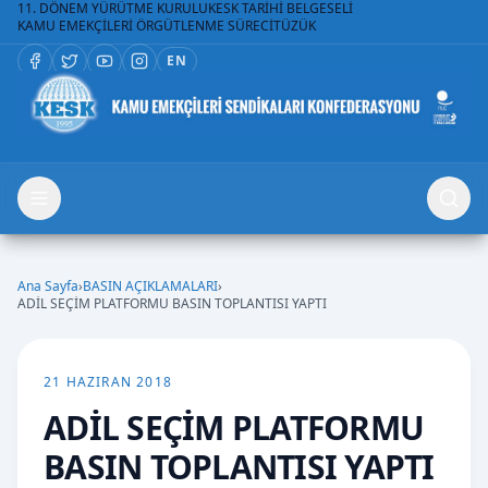
11. DÖNEM YÜRÜTME KURULU
KESK TARİHİ BELGESELİ
KAMU EMEKÇİLERİ ÖRGÜTLENME SÜRECİ
TÜZÜK
EN
Ana Sayfa
›
BASIN AÇIKLAMALARI
›
ADİL SEÇİM PLATFORMU BASIN TOPLANTISI YAPTI
21 HAZIRAN 2018
ADİL SEÇİM PLATFORMU
BASIN TOPLANTISI YAPTI