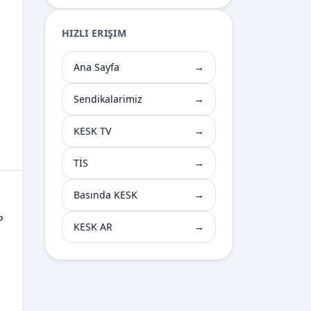
HIZLI ERIŞIM
Ana Sayfa
→
Sendikalarimiz
→
KESK TV
→
TİS
→
Basında KESK
→
P
KESK AR
→