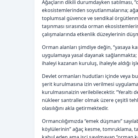
Ağaçların dikili durumdayken satılması, 
ekosistemlerinden soyutlanmalarına; ağa
toplumsal güvence ve sendikal örgütlenm
taşınması sırasında orman ekosistemlerin
çalışmalarında etkenlik düzeylerinin düş
Orman alanları şimdiye değin, “yasaya karş
uygulamaya yasal dayanak sağlanmakta; uy
ihaleyi kazanan kuruluş, ihaleyle aldığı işl
Devlet ormanları hudutları içinde veya bu
şerit kurulmasına izin verilmesi uygulamas
kurulmasınaizin verilebilecektir. “Yeraltı
nükleer santraller olmak üzere çeşitli teh
olasılığını akla getirmektedir.
Ormancılığımızda “emek düşmanı” sayılab
köylülerinin” ağaç kesme, tomruklama, taşı
kabul eden ama işçi sayılmayan “orman k