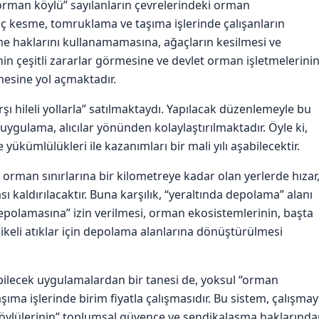
“orman köylü” sayılanların çevrelerindeki orman
ç kesme, tomruklama ve taşıma işlerinde çalışanların
e haklarını kullanamamasına, ağaçların kesilmesi ve
in çeşitli zararlar görmesine ve devlet orman işletmelerini
mesine yol açmaktadır.
ı hileli yollarla” satılmaktaydı. Yapılacak düzenlemeyle bu
gulama, alıcılar yönünden kolaylaştırılmaktadır. Öyle ki,
e yükümlülükleri ile kazanımları bir mali yılı aşabilecektir.
 orman sınırlarına bir kilometreye kadar olan yerlerde hızar
ı kaldırılacaktır. Buna karşılık, “yeraltında depolama” alanı
 depolamasına” izin verilmesi, orman ekosistemlerinin, başta
likeli atıklar için depolama alanlarına dönüştürülmesi
ilecek uygulamalardan bir tanesi de, yoksul “orman
ma işlerinde birim fiyatla çalışmasıdır. Bu sistem, çalışmay
öylülerinin” toplumsal güvence ve sendikalaşma haklarınd