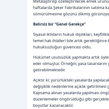
Metalaştırılıp özelleştirilecek emek ürün
haftalarda Şeker Fabrikalarının satılma ka
sömürülmesine gözünü dikmiş görünüyo
Belirsiz bir “Genel Gerekçe”
Siyasal iktidarın hukuk dışılıkları, keyfili
temel hak ihlalleri bile artık gerektiği
hukuksuzluğun güvencesi oldu.
Hükümet usulsüzlük yapmakta artık öyles
eder olmuştur. Örneğin; yasa tasarıları
getirebilmektedir.
Açıktır ki; yürürlükteki yasalarda yapılacak
değişiklik nedenlerine açıklık getirilmesi 
Kapsama alınan yasalarda yapılması öngör
düzenlemeler öngörüldüğü gibi gerçekleş
boyutlar kazanacaktır.