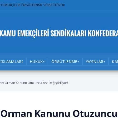
U EMEKÇİLERİ ÖRGÜTLENME SÜRECİ
TÜZÜK
ÇIKLAMALARI
HUKUK
ÖRGÜTLENME
YAYINLAR
KA
▾
▾
▾
n: Orman Kanunu Otuzuncu Kez Değiştiriliyor!
: Orman Kanunu Otuzuncu