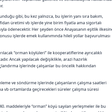
r.
uğu gibi, bu kez yalnızca, bu işlerin yanı sıra bakım,
an üretimi vb işlerde yine birim fiyatla ama sigortalı
asıyla ödenecektir. Her şeyden önce Anayasanın eşitlik ilkesin
onusu işlerde emek kullanımında hileli yollar başvurulması
ılacak “orman köylüleri” ile kooperatiflerine ayrıcalıklı
r. Ancak yapılacak değişiklikle, arazi hazırlık
çlandırma işlerinde çalışanlar bu öncelik hakkından
eme ve söndürme işlerinde çalışanların çalışma saatleri
ina vb ortamlarda geçirecekleri süreler çalışma süresi
40. maddeleriyle “orman” köyü sayılan yerleşmeler ile bu