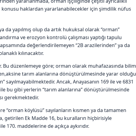
den yararlanmada, orman işçiliğinde çeşitli ayrıcalıklı
 konusu haklardan yararlanabilecekler için şimdilik nüfus
a da yapılmış olup da artık hukuksal olarak “orman”
landırma ve erozyon kontrolü çalışması yaptığı tapulu
a kapsamında değerlendirilemeyen “2B arazilerinden” ya da
anaklı kılınacaktır.
ur. Bu düzenlemeye göre; orman olarak muhafazasında bilim
en,aksine tarım alanlarına dönüştürülmesinde yarar olduğu
n” sayılmayabilmektedir. Ancak, Anayasanın 169 ile ve 6831
ile bu gibi yerlerin “tarım alanlarına” dönüştürülmesinde
sı gerekmektedir.
lere “orman köylüsü” sayılanların kısmen ya da tamamen
a, getirilen Ek Madde 16, bu kuralların hiçbirisiyle
e 170. maddelerine de açıkça aykırıdır.