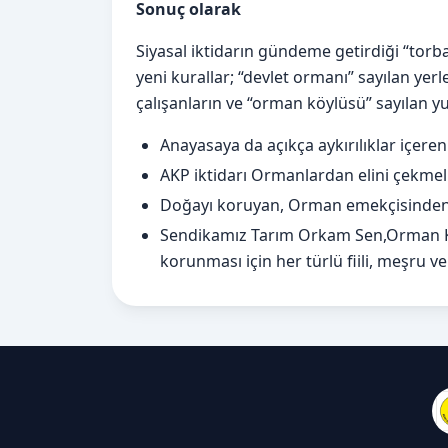
Sonuç olarak
Siyasal iktidarın gündeme getirdiği “tor
yeni kurallar; “devlet ormanı” sayılan ye
çalışanların ve “orman köylüsü” sayılan y
Anayasaya da açıkça aykırılıklar içere
AKP iktidarı Ormanlardan elini çekmeli
Doğayı koruyan, Orman emekçisinden
Sendikamız Tarım Orkam Sen,Orman Kan
korunması için her türlü fiili, meşru