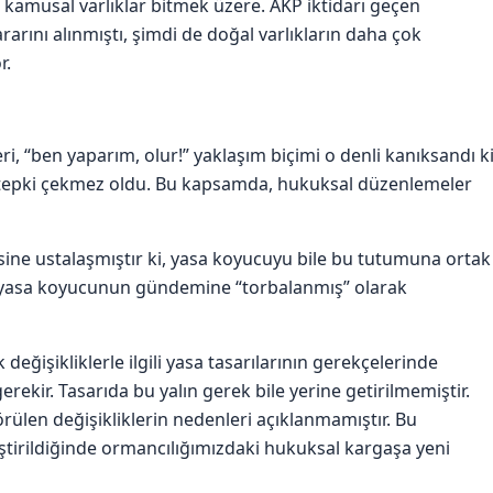
ü kamusal varlıklar bitmek üzere. AKP iktidarı geçen
rarını alınmıştı, şimdi de doğal varlıkların daha çok
r.
kleri, “ben yaparım, olur!” yaklaşım biçimi o denli kanıksandı ki
nce tepki çekmez oldu. Bu kapsamda, hukuksal düzenlemeler
ine ustalaşmıştır ki, yasa koyucuyu bile bu tutumuna ortak
nı yasa koyucunun gündemine “torbalanmış” olarak
 değişikliklerle ilgili yasa tasarılarının gerekçelerinde
gerekir. Tasarıda bu yalın gerek bile yerine getirilmemiştir.
ülen değişikliklerin nedenleri açıklanmamıştır. Bu
tirildiğinde ormancılığımızdaki hukuksal kargaşa yeni