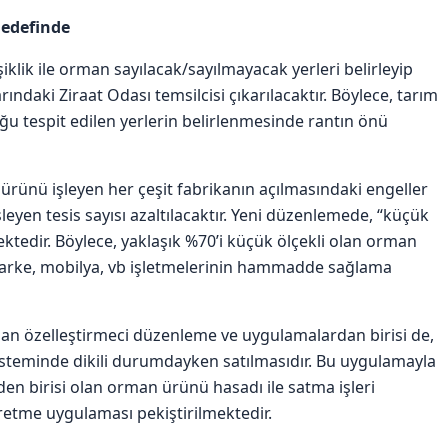
hedefinde
klik ile orman sayılacak/sayılmayacak yerleri belirleyip
daki Ziraat Odası temsilcisi çıkarılacaktır. Böylece, tarım
u tespit edilen yerlerin belirlenmesinde rantın önü
ürünü işleyen her çeşit fabrikanın açılmasındaki engeller
leyen tesis sayısı azaltılacaktır. Yeni düzenlemede, “küçük
ektedir. Böylece, yaklaşık %70’i küçük ölçekli olan orman
 parke, mobilya, vb işletmelerinin hammadde sağlama
an özelleştirmeci düzenleme ve uygulamalardan birisi de,
steminde dikili durumdayken satılmasıdır. Bu uygulamayla
den birisi olan orman ürünü hasadı ile satma işleri
evretme uygulaması pekiştirilmektedir.