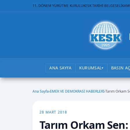
11. DÖNEM YÜRÜTME KURULU
KESK TARİHİ BELGESELİ
KAM
ANA SAYFA
KURUMSAL
BASIN A
▾
Ana Sayfa
›
EMEK VE DEMOKRASİ HABERLERİ
›
Tarım Orkam Se
28 MART 2018
Tarım Orkam Sen