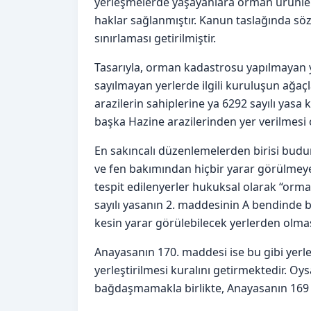
yerleşmelerde yaşayanlara orman ürünlerin
haklar sağlanmıştır. Kanun taslağında söz
sınırlaması getirilmiştir.
Tasarıyla, orman kadastrosu yapılmayan y
sayılmayan yerlerde ilgili kuruluşun ağaç
arazilerin sahiplerine ya 6292 sayılı yas
başka Hazine arazilerinden yer verilmesi ol
En sakıncalı düzenlemelerden birisi bud
ve fen bakımından hiçbir yarar görülmey
tespit edilenyerler hukuksal olarak “orma
sayılı yasanın 2. maddesinin A bendinde b
kesin yarar görülebilecek yerlerden olma
Anayasanın 170. maddesi ise bu gibi yer
yerleştirilmesi kuralını getirmektedir. Oys
bağdaşmamakla birlikte, Anayasanın 169 il