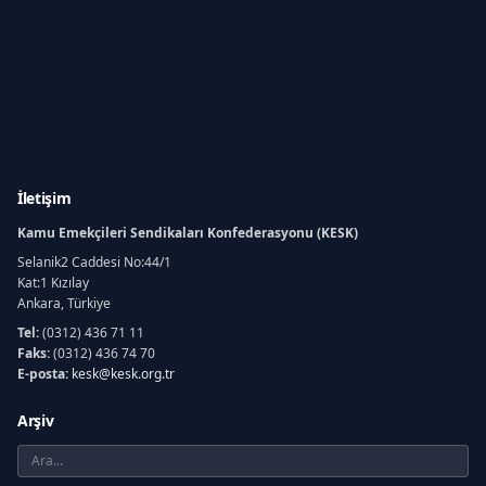
İletişim
Kamu Emekçileri Sendikaları Konfederasyonu (KESK)
Selanik2 Caddesi No:44/1
Kat:1 Kızılay
Ankara, Türkiye
Tel:
(0312) 436 71 11
Faks:
(0312) 436 74 70
E-posta:
kesk@kesk.org.tr
Arşiv