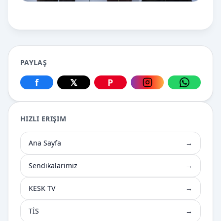
PAYLAŞ
f
𝕏
P
Facebook üzerinden paylaş
X üzerinden paylaş
Pinterest üzerinden paylaş
Instagram üzerin
WhatsApp
HIZLI ERIŞIM
Ana Sayfa
→
Sendikalarimiz
→
KESK TV
→
TİS
→