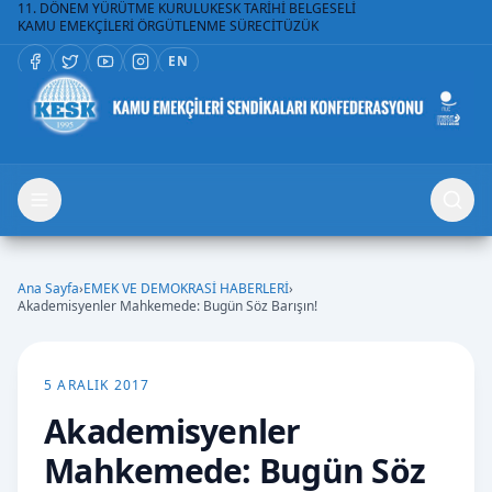
11. DÖNEM YÜRÜTME KURULU
KESK TARİHİ BELGESELİ
KAMU EMEKÇİLERİ ÖRGÜTLENME SÜRECİ
TÜZÜK
EN
Ana Sayfa
›
EMEK VE DEMOKRASİ HABERLERİ
›
Akademisyenler Mahkemede: Bugün Söz Barışın!
5 ARALIK 2017
Akademisyenler
Mahkemede: Bugün Söz