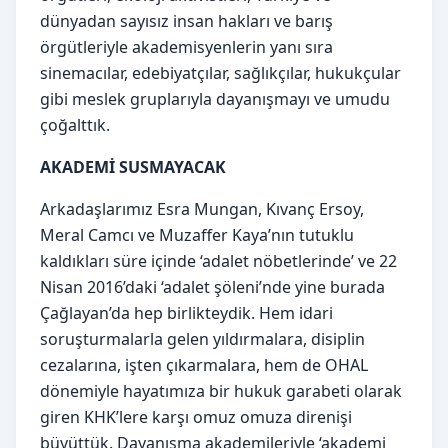
dünyadan sayısız insan hakları ve barış
örgütleriyle akademisyenlerin yanı sıra
sinemacılar, edebiyatçılar, sağlıkçılar, hukukçular
gibi meslek gruplarıyla dayanışmayı ve umudu
çoğalttık.
AKADEMİ SUSMAYACAK
Arkadaşlarımız Esra Mungan, Kıvanç Ersoy,
Meral Camcı ve Muzaffer Kaya’nın tutuklu
kaldıkları süre içinde ‘adalet nöbetlerinde’ ve 22
Nisan 2016’daki ‘adalet şöleni’nde yine burada
Çağlayan’da hep birlikteydik. Hem idari
soruşturmalarla gelen yıldırmalara, disiplin
cezalarına, işten çıkarmalara, hem de OHAL
dönemiyle hayatımıza bir hukuk garabeti olarak
giren KHK’lere karşı omuz omuza direnişi
büyüttük. Dayanışma akademileriyle ‘akademi