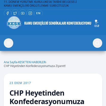
11. DÖNEM YÜRÜTME KURULU
KESK TARİHİ BELGESELİ
KAMU EMEKÇİLERİ ÖRGÜTLENME SÜRECİ
TÜZÜK
EN
Ana Sayfa
›
KESK'TEN HABERLER
›
CHP Heyetinden Konfederasyonumuza Ziyaret!
23 EKIM 2017
CHP Heyetinden
Konfederasyonumuza