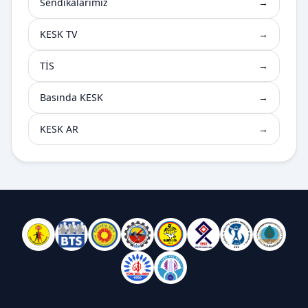
Sendikalarimiz
→
KESK TV
→
TİS
→
Basında KESK
→
KESK AR
→