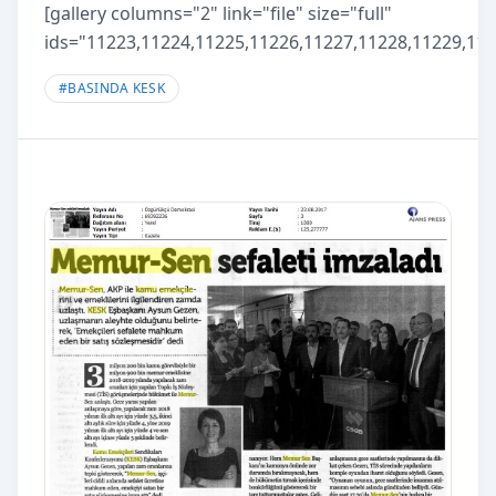
[gallery columns="2" link="file" size="full"
ids="11223,11224,11225,11226,11227,11228,11229,112
#
BASINDA KESK