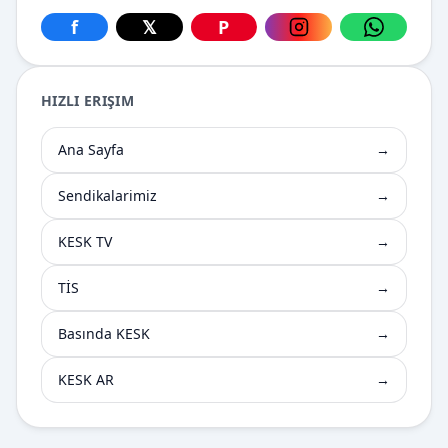
f
𝕏
P
Facebook üzerinden paylaş
X üzerinden paylaş
Pinterest üzerinden paylaş
Instagram üzerin
WhatsApp
HIZLI ERIŞIM
Ana Sayfa
→
Sendikalarimiz
→
KESK TV
→
TİS
→
Basında KESK
→
KESK AR
→