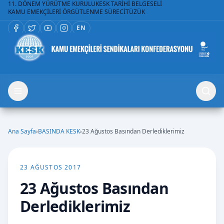
11. DÖNEM YÜRÜTME KURULU
KESK TARİHİ BELGESELİ
KAMU EMEKÇİLERİ ÖRGÜTLENME SÜRECİ
TÜZÜK
EN
Ana Sayfa
›
BASINDA KESK
›
23 Ağustos Basından Derlediklerimiz
23 AĞUSTOS 2017
23 Ağustos Basından
Derlediklerimiz