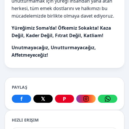
unutturmamak için yüreği insandan yana atan
herkesi, tüm emek dostlarını ve halkımızı bu
mücadelemizde birlikte olmaya davet ediyoruz.
Yüreğimiz Soma’da! Öfkemiz Sokakta! Kaza
Değil, Kader Değil, Fıtrat Değil, Katliam!
Unutmayacağız, Unutturmayacağız,
Affetmeyeceğiz!
PAYLAŞ
f
𝕏
P
Facebook üzerinden paylaş
X üzerinden paylaş
Pinterest üzerinden paylaş
Instagram üzerin
WhatsApp
HIZLI ERIŞIM