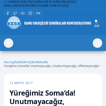
11. DÖNEM YÜRÜTME KURULU
KESK TARİHİ BELGESELİ
KAMU EMEKÇİLERİ ÖRGÜTLENME SÜRECİ
TÜZÜK
EN
Ana Sayfa
›
BASIN AÇIKLAMALARI
›
Yüreğimiz Soma’da! Unutmayacağız, Unutturmayacağız, Affetmeyeceğiz!
13 MAYIS 2017
Yüreğimiz Soma’da!
Unutmayacağız,