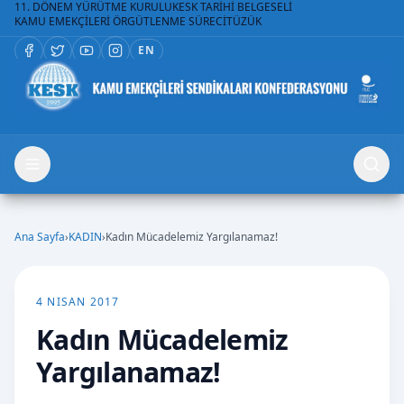
11. DÖNEM YÜRÜTME KURULU
KESK TARİHİ BELGESELİ
KAMU EMEKÇİLERİ ÖRGÜTLENME SÜRECİ
TÜZÜK
EN
Ana Sayfa
›
KADIN
›
Kadın Mücadelemiz Yargılanamaz!
4 NISAN 2017
Kadın Mücadelemiz
Yargılanamaz!