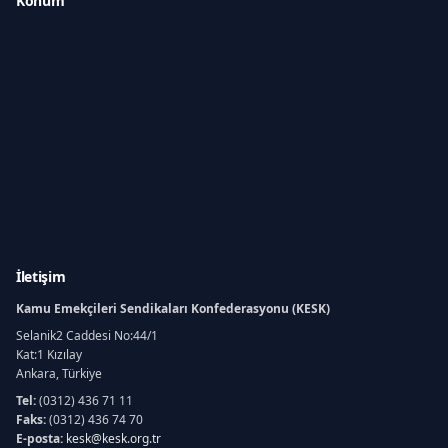
Konum
İletişim
Kamu Emekçileri Sendikaları Konfederasyonu (KESK)
Selanik2 Caddesi No:44/1
Kat:1 Kızılay
Ankara, Türkiye
Tel:
(0312) 436 71 11
Faks:
(0312) 436 74 70
E-posta:
kesk@kesk.org.tr