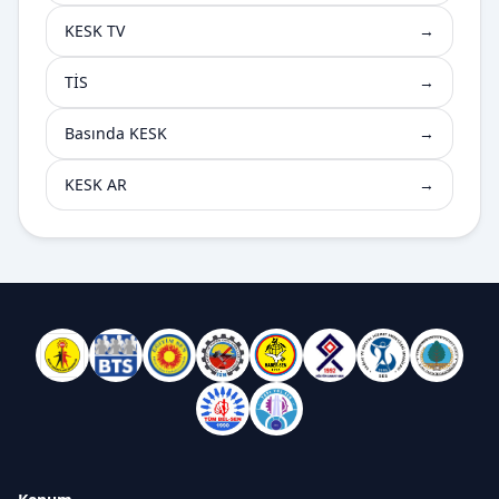
KESK TV
→
TİS
→
Basında KESK
→
KESK AR
→