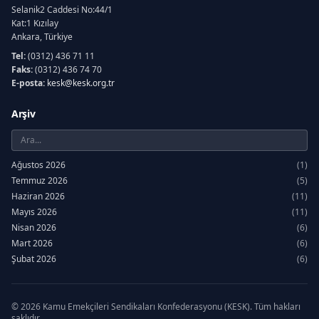
Selanik2 Caddesi No:44/1
Kat:1 Kızılay
Ankara, Türkiye
Tel:
(0312) 436 71 11
Faks:
(0312) 436 74 70
E-posta:
kesk@kesk.org.tr
Arşiv
Ağustos 2026
(1)
Temmuz 2026
(5)
Haziran 2026
(11)
Mayıs 2026
(11)
Nisan 2026
(6)
Mart 2026
(6)
Şubat 2026
(6)
Ocak 2026
(7)
Aralık 2025
(12)
Kasım 2025
(6)
© 2026 Kamu Emekçileri Sendikaları Konfederasyonu (KESK). Tüm hakları
saklıdır.