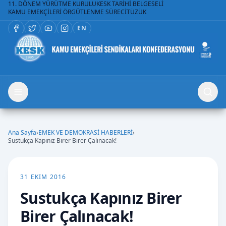
11. DÖNEM YÜRÜTME KURULU
KESK TARİHİ BELGESELİ
KAMU EMEKÇİLERİ ÖRGÜTLENME SÜRECİ
TÜZÜK
EN
Ana Sayfa
›
EMEK VE DEMOKRASİ HABERLERİ
›
Sustukça Kapınız Birer Birer Çalınacak!
31 EKIM 2016
Sustukça Kapınız Birer
Birer Çalınacak!